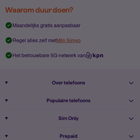
Waarom duur doen?
Maandelijks gratis aanpasbaar
Regel alles zelf met
Mijn Simyo
Het betrouwbare 5G-netwerk van
Over telefoons
Abonnement met telefoon
Populaire telefoons
Informatie over telefoons
Pixel 10
Sim Only
Alle telefoons
Pixel 9a
Sim Only
Prepaid
iPhone 16