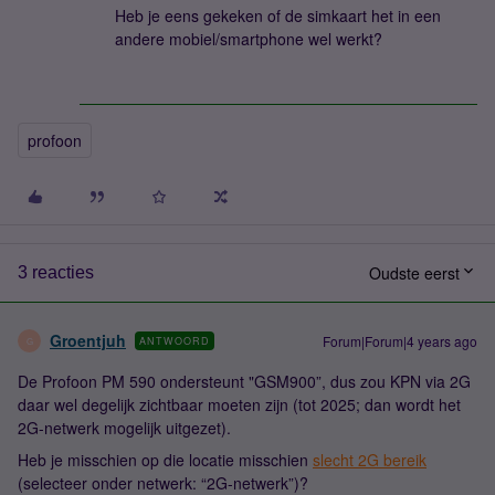
Heb je eens gekeken of de simkaart het in een
andere mobiel/smartphone wel werkt?
profoon
Oudste eerst
3 reacties
Groentjuh
Forum|Forum|4 years ago
ANTWOORD
G
De Profoon PM 590 ondersteunt "GSM900”, dus zou KPN via 2G
daar wel degelijk zichtbaar moeten zijn (tot 2025; dan wordt het
2G-netwerk mogelijk uitgezet).
Heb je misschien op die locatie misschien
slecht 2G bereik
(selecteer onder netwerk: “2G-netwerk”)?