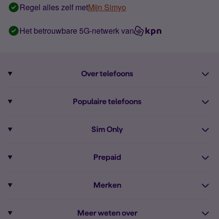
Regel alles zelf met
Mijn Simyo
Het betrouwbare 5G-netwerk van
Over telefoons
Abonnement met telefoon
Populaire telefoons
Informatie over telefoons
Pixel 10
Sim Only
Alle telefoons
Pixel 9a
Sim Only
Prepaid
iPhone 16
Sim Only internet
Prepaid
iPhone 16e
Merken
Onbeperkt bellen
Bestel Prepaid simkaart
iPhone 15
Apple
Zakelijk Sim Only abonnement
Meer weten over
Prepaid tegoed opwaarderen
iPhone 14 Refurbished