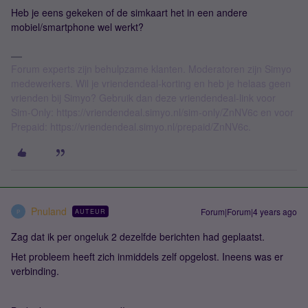
Heb je eens gekeken of de simkaart het in een andere
mobiel/smartphone wel werkt?
Forum experts zijn behulpzame klanten. Moderatoren zijn Simyo
medewerkers. Wil je vriendendeal-korting en heb je helaas geen
vrienden bij Simyo? Gebruik dan deze vriendendeal-link voor
Sim-Only: https://vriendendeal.simyo.nl/sim-only/ZnNV6c en voor
Prepaid: https://vriendendeal.simyo.nl/prepaid/ZnNV6c.
Pnuland
Forum|Forum|4 years ago
AUTEUR
P
Zag dat ik per ongeluk 2 dezelfde berichten had geplaatst.
Het probleem heeft zich inmiddels zelf opgelost. Ineens was er
verbinding.