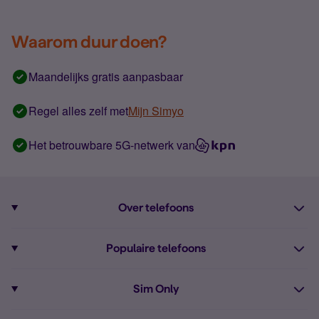
Waarom duur doen?
Maandelijks gratis aanpasbaar
Regel alles zelf met
Mijn Simyo
Het betrouwbare 5G-netwerk van
Over telefoons
Abonnement met telefoon
Populaire telefoons
Informatie over telefoons
Pixel 10
Sim Only
Alle telefoons
Pixel 9a
Sim Only