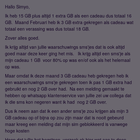
Hallo Simyo,
Ik heb 15 GB plus altijd 1 extra GB als een cadeau dus totaal 16
GB. Maand Februari heb ik 3 GB extra gekregen als cadeau wat
totaal een verassing was dus totaal 18 GB.
Zover alles goed.
Ik krijg altijd van jullie waarschuwings sms'jes dat is ook altijd
goed maar deze keer ging het mis. Ik krijg altijd een sms'je als
mijn cadeau 1 GB voor 80% op was en/of ook als het helemaal
op was.
Maar omdat ik deze maand 3 GB cadeau heb gekregen heb ik
een waarschuwings sms'je gekregen toen ik pas 1 GB extra had
gebruikt en nog 2 GB over had. Na een melding gemaakt te
hebben op whatsapp klantenservice van jullie zei uw collega dat
ik die sms kon negeren want ik had nog 2 GB over.
Dus ik neem aan dat ik een ander sms'je zou krijgen als mijn 3
GB cadeau op of bijna op zou zijn maar dat is nooit gebeurd
maar kreeg een melding dat mijn sim geblokkeerd is vanwege
hoge kosten
Hoop dat jullie het begrijpen, verzoek.ok.hier wat aan te doen