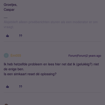
Groetjes,
Caspar
Alsjeblieft alleen privéberichten sturen als een moderator er om
vraagt.
Em055
Forum|Forum|2 years ago
E
Ik heb hetzelfde probleem en lees hier net dat ik (gelukkig?) niet
de enige ben.
Is een simkaart reset dé oplossing?