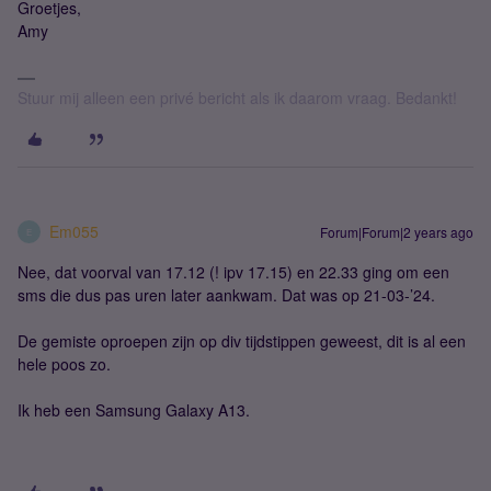
Groetjes,
Amy
Stuur mij alleen een privé bericht als ik daarom vraag. Bedankt!
Em055
Forum|Forum|2 years ago
E
Nee, dat voorval van 17.12 (! ipv 17.15) en 22.33 ging om een
sms die dus pas uren later aankwam. Dat was op 21-03-’24.
De gemiste oproepen zijn op div tijdstippen geweest, dit is al een
hele poos zo.
Ik heb een Samsung Galaxy A13.