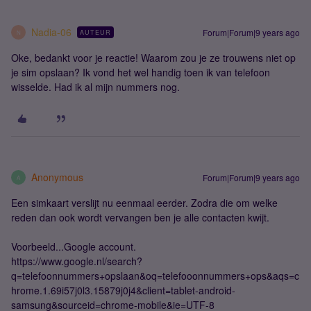
Nadia-06
Forum|Forum|9 years ago
AUTEUR
N
Oke, bedankt voor je reactie! Waarom zou je ze trouwens niet op
je sim opslaan? Ik vond het wel handig toen ik van telefoon
wisselde. Had ik al mijn nummers nog.
Anonymous
Forum|Forum|9 years ago
A
Een simkaart verslijt nu eenmaal eerder. Zodra die om welke
reden dan ook wordt vervangen ben je alle contacten kwijt.
Voorbeeld...Google account.
https://www.google.nl/search?
q=telefoonnummers+opslaan&oq=telefooonnummers+ops&aqs=c
hrome.1.69i57j0l3.15879j0j4&client=tablet-android-
samsung&sourceid=chrome-mobile&ie=UTF-8