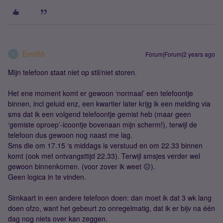
Em055
Forum|Forum|2 years ago
E
Mijn telefoon staat niet op stil/niet storen.
Het ene moment komt er gewoon ‘normaal’ een telefoontje
binnen, incl geluid enz, een kwartier later krijg ik een melding via
sms dat ik een volgend telefoontje gemist heb (maar geen
‘gemiste oproep’-icoontje bovenaan mijn scherm!), terwijl de
telefoon dus gewoon nog naast me lag.
Sms die om 17.15 ‘s middags is verstuud en om 22.33 binnen
komt (ook met ontvangsttijd 22.33). Terwijl smsjes verder wel
gewoon binnenkomen. (voor zover ik weet 😐).
Geen logica in te vinden.
Simkaart in een andere telefoon doen: dan moet ik dat 3 wk lang
doen ofzo, want het gebeurt zo onregelmatig, dat ik er bijv na één
dag nog niets over kan zeggen.