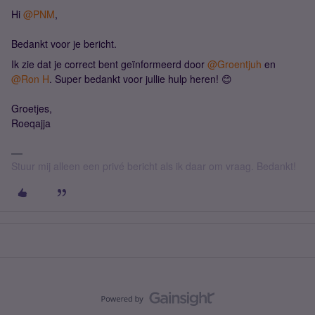
Hi ​
@PNM
,
Bedankt voor je bericht.
Ik zie dat je correct bent geïnformeerd door ​
@Groentjuh
en ​
@Ron H
. Super bedankt voor jullie hulp heren! 😊
Groetjes,
Roeqajja
Stuur mij alleen een privé bericht als ik daar om vraag. Bedankt!