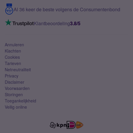
5G internet
Contact
Al 36 keer de beste volgens de Consumentenbond
Mobiel internet
VoLTE 4G bellen
Klantbeoordeling
3.8/5
Mobiel abonnement
Simkaart
Annuleren
Klachten
Cookies
Tarieven
Netneutraliteit
Privacy
Disclaimer
Voorwaarden
Storingen
Toegankelijkheid
Veilig online