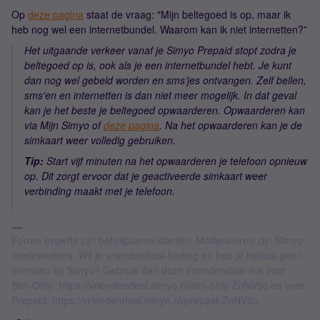
Op
deze pagina
staat de vraag: "Mijn beltegoed is op, maar ik
heb nog wel een internetbundel. Waarom kan ik niet internetten?”
Het uitgaande verkeer vanaf je Simyo Prepaid stopt zodra je
beltegoed op is, ook als je een internetbundel hebt. Je kunt
dan nog wel gebeld worden en sms’jes ontvangen. Zelf bellen,
sms'en en internetten is dan niet meer mogelijk. In dat geval
kan je het beste je beltegoed opwaarderen. Opwaarderen kan
via Mijn Simyo of
deze pagina
. Na het opwaarderen kan je de
simkaart weer volledig gebruiken.
Tip:
Start vijf minuten na het opwaarderen je telefoon opnieuw
op. Dit zorgt ervoor dat je geactiveerde simkaart weer
verbinding maakt met je telefoon.
Forum experts zijn behulpzame klanten. Moderatoren zijn Simyo
medewerkers. Wil je vriendendeal-korting en heb je helaas geen
vrienden bij Simyo? Gebruik dan deze vriendendeal-link voor
Sim-Only: https://vriendendeal.simyo.nl/sim-only/ZnNV6c en voor
Prepaid: https://vriendendeal.simyo.nl/prepaid/ZnNV6c.