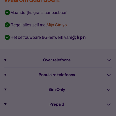
Maandelijks gratis aanpasbaar
Regel alles zelf met
Mijn Simyo
Het betrouwbare 5G-netwerk van
Over telefoons
Abonnement met telefoon
Populaire telefoons
Informatie over telefoons
Pixel 10
Sim Only
Alle telefoons
Pixel 9a
Sim Only
Prepaid
iPhone 16
Sim Only internet
Prepaid