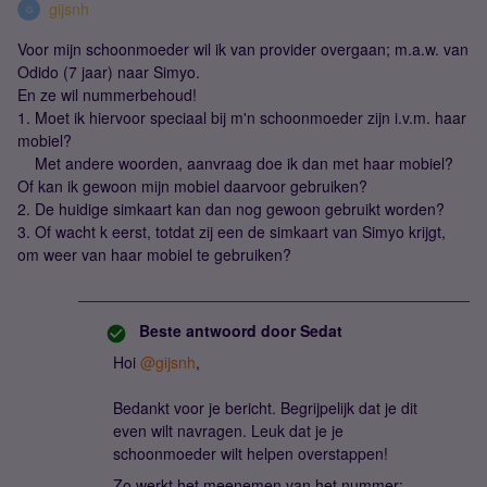
gijsnh
G
Voor mijn schoonmoeder wil ik van provider overgaan; m.a.w. van
Odido (7 jaar) naar Simyo.
En ze wil nummerbehoud!
1. Moet ik hiervoor speciaal bij m'n schoonmoeder zijn i.v.m. haar
mobiel?
Met andere woorden, aanvraag doe ik dan met haar mobiel?
Of kan ik gewoon mijn mobiel daarvoor gebruiken?
2. De huidige simkaart kan dan nog gewoon gebruikt worden?
3. Of wacht k eerst, totdat zij een de simkaart van Simyo krijgt,
om weer van haar mobiel te gebruiken?
Beste antwoord door
Sedat
Hoi ​
@gijsnh
,
Bedankt voor je bericht. Begrijpelijk dat je dit
even wilt navragen. Leuk dat je je
schoonmoeder wilt helpen overstappen!
Zo werkt het meenemen van het nummer: