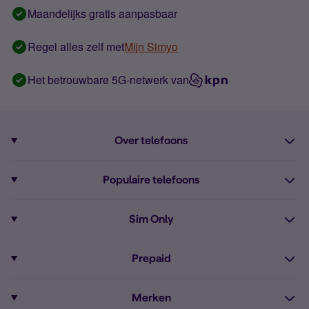
Maandelijks gratis aanpasbaar
Regel alles zelf met
Mijn Simyo
Het betrouwbare 5G-netwerk van
Over telefoons
Abonnement met telefoon
Populaire telefoons
Informatie over telefoons
Pixel 10
Sim Only
Alle telefoons
Pixel 9a
Sim Only
Prepaid
iPhone 16
Sim Only internet
Prepaid
iPhone 16e
Merken
Onbeperkt bellen