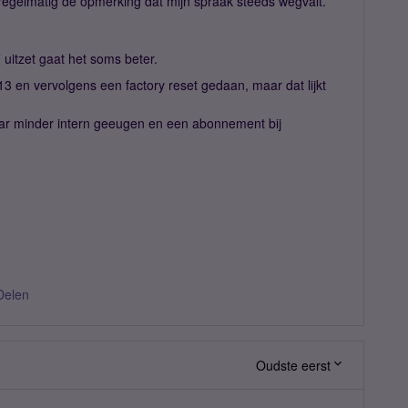
 regelmatig de opmerking dat mijn spraak steeds wegvalt.
i uitzet gaat het soms beter.
3 en vervolgens een factory reset gedaan, maar dat lijkt
aar minder intern geeugen en een abonnement bij
Delen
Oudste eerst