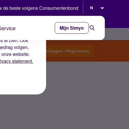
Selecteer taal
x de beste volgens Consumentenbond
Service
Mijn Simyo
e ervaring op de
s te zien. Ook
gedrag volgen,
Start een topic
Inloggen / Registreren
n onze website.
rivacy statement.
. Wat kan ik doen?