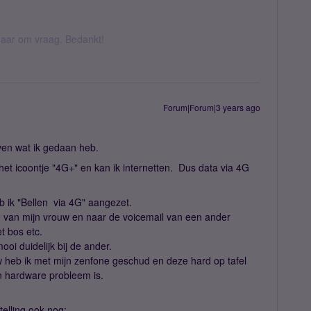
k daar om vraag. Bedankt!
Forum|Forum|3 years ago
jven wat ik gedaan heb.
m het icoontje "4G+" en kan ik internetten. Dus data via 4G
eb ik "Bellen via 4G" aangezet.
e van mijn vrouw en naar de voicemail van een ander
et bos etc.
oi duidelijk bij de ander.
w heb ik met mijn zenfone geschud en deze hard op tafel
en hardware probleem is.
stelling ook nog: