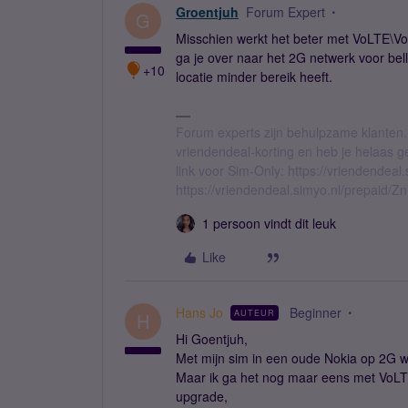
Groentjuh
Forum Expert
G
Misschien werkt het beter met VoLTE\Vo4
ga je over naar het 2G netwerk voor bel
+10
locatie minder bereik heeft.
Forum experts zijn behulpzame klanten.
vriendendeal-korting en heb je helaas 
link voor Sim-Only: https://vriendendea
https://vriendendeal.simyo.nl/prepaid/Z
1 persoon vindt dit leuk
Like
Hans Jo
Beginner
AUTEUR
H
Hi Goentjuh,
Met mijn sim in een oude Nokia op 2G w
Maar ik ga het nog maar eens met VoLT
upgrade,