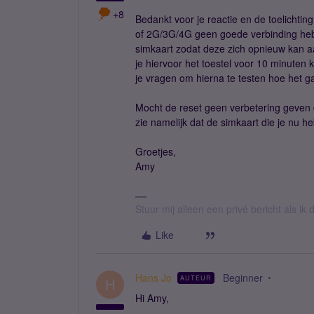
+8
Bedankt voor je reactie en de toelichtin
of 2G/3G/4G geen goede verbinding hebt 
simkaart zodat deze zich opnieuw kan 
je hiervoor het toestel voor 10 minuten k
je vragen om hierna te testen hoe het g
Mocht de reset geen verbetering geven d
zie namelijk dat de simkaart die je nu he
Groetjes,
Amy
Stuur mij alleen een privé bericht als i
Like
Hans Jo
Beginner
AUTEUR
H
Hi Amy,