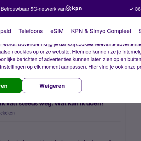
Betrouwbaar 5G-netwerk van
36
kies van Simyo
paid
Telefoons
eSIM
KPN & Simyo Compleet
okies op onze website. Met deze cookies zorgen wij ervoor dat j
 wordt. Bovendien krijg je dankzij cookies relevante advertentie
laatsen cookies op onze website. Hiermee kunnen ze je internet
oonlijke berichten of advertenties kunnen laten zien op en buite
instellingen
op elk moment aanpassen. Hier vind je ook onze
p
 nummerbehoud
Verbinding blijft staan, maar spraak valt steeds weg
ren
Weigeren
aak valt steeds weg. Wat kan ik doen?
Bekeken