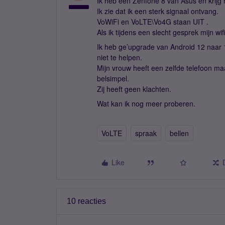
Ik heb een Zenfone 8 van Asus en krijg
Ik zie dat ik een sterk signaal ontvang.
VoWiFi en VoLTE\Vo4G staan UIT .
Als ik tijdens een slecht gesprek mijn wif
Ik heb ge’upgrade van Android 12 naar 1
niet te helpen.
Mijn vrouw heeft een zelfde telefoon m
belsimpel.
Zij heeft geen klachten.
Wat kan ik nog meer proberen.
VoLTE
spraak
bellen
Like
10 reacties