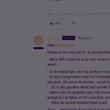
Stuur mij alleen een privé bericht als i
Like
Hans Jo
Beginner
AUTEUR
H
Hallo
@Roeqajja
,
Helaas is het nog niet ok. Ik zal beschri
- Als ik WiFi uitzet zie ik op mijn scher
werkt.
- In de instellingen van mij Zenfone 8 h
- Ik heb 4 gesprekken naar het mobieltj
gemaakt. Dit vanuit de keuken, vanuit h
En in alle gevallen klinkt mijn spraak mo
- tijdens een 5e gesprek naar mijn vrou
gelegd om te kijken of het misschien e
Maar de spraak kwaliteit bleef goed.
​Toen.....herinnerde ik me dat je in de in