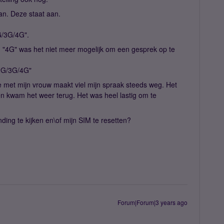
an. Deze staat aan.
G/3G/4G".
n "4G" was het niet meer mogelijk om een gesprek op te
"2G/3G/4G"
e met mijn vrouw maakt viel mijn spraak steeds weg. Het
n kwam het weer terug. Het was heel lastig om te
nding te kijken en\of mijn SIM te resetten?
Forum|Forum|3 years ago