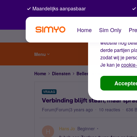
Maandelijks aanpasbaar
De coo
Home
Sim Only
Pre
Wij gebruiken co
website nog beter
derde partijen p
Menu
zodat wij je pers
Je kan je
cookie-
Home
Diensten
Bellen, sms'en, netwerk en
Accepte
VRAAG
Verbinding blijft staan, maar spr
Forum|Forum|3 years ago
10 reacties
636 
Hans Jo
Beginner
H