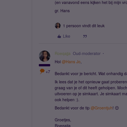
(en vanavond eens kijken het bij mijn vr
gr. Hans
1 persoon vindt dit leuk
Like
Roeqajja
Oud-moderator
Hoi
@Hans Jo
,
+7
Bedankt voor je bericht. Wat onhandig d
Ik lees dat je het opnieuw gaat proberen
graag van je of dit heeft geholpen. Moc
uitvoeren op je simkaart. Je simkaart m
ook helpen :).
Bedankt voor de tip
@Groentjuh
! 😊
Groetjes,
Roeqajja