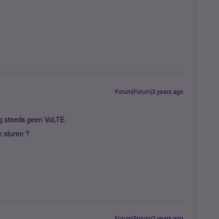
Forum|Forum|3 years ago
nog steeds geen VoLTE.
 sturen ?
Forum|Forum|3 years ago