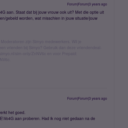
Forum|Forum|3 years ago
G aan. Staat dat bij jouw vrouw ook uit? Met die optie uit
len/gebeld worden, wat misschien in jouw situatie/jouw
 Moderatoren zijn Simyo medewerkers. Wil je
geen vrienden bij Simyo? Gebruik dan deze vriendendeal-
l.simyo.nl/sim-only/ZnNV6c en voor Prepaid:
nNV6c.
Forum|Forum|3 years ago
erkt het goed.
E\Vo4G aan proberen. Had ik nog niet gedaan na de