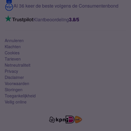
5G internet
Contact
Al 36 keer de beste volgens de Consumentenbond
Mobiel internet
VoLTE 4G bellen
Klantbeoordeling
3.8/5
Mobiel abonnement
Simkaart
Annuleren
Klachten
Cookies
Tarieven
Netneutraliteit
Privacy
Disclaimer
Voorwaarden
Storingen
Toegankelijkheid
Veilig online