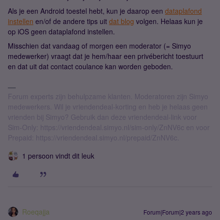
Als je een Android toestel hebt, kun je daarop een
dataplafond
instellen
en/of de andere tips uit
dat blog
volgen. Helaas kun je
op iOS geen dataplafond instellen.
Misschien dat vandaag of morgen een moderator (= Simyo
medewerker) vraagt dat je hem/haar een privébericht toestuurt
en dat uit dat contact coulance kan worden geboden.
Forum experts zijn behulpzame klanten. Moderatoren zijn Simyo
medewerkers. Wil je vriendendeal-korting en heb je helaas geen
vrienden bij Simyo? Gebruik dan deze vriendendeal-link voor
Sim-Only: https://vriendendeal.simyo.nl/sim-only/ZnNV6c en voor
Prepaid: https://vriendendeal.simyo.nl/prepaid/ZnNV6c.
1 persoon vindt dit leuk
Roeqajja
Forum|Forum|2 years ago