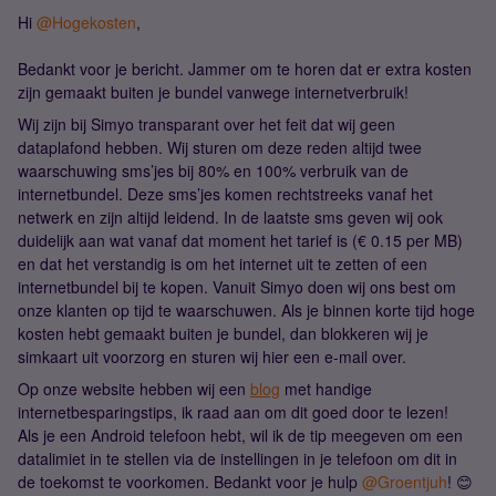
Hi
@Hogekosten
,
Bedankt voor je bericht. Jammer om te horen dat er extra kosten
zijn gemaakt buiten je bundel vanwege internetverbruik!
Wij zijn bij Simyo transparant over het feit dat wij geen
dataplafond hebben. Wij sturen om deze reden altijd twee
waarschuwing sms’jes bij 80% en 100% verbruik van de
internetbundel. Deze sms’jes komen rechtstreeks vanaf het
netwerk en zijn altijd leidend. In de laatste sms geven wij ook
duidelijk aan wat vanaf dat moment het tarief is (€ 0.15 per MB)
en dat het verstandig is om het internet uit te zetten of een
internetbundel bij te kopen. Vanuit Simyo doen wij ons best om
onze klanten op tijd te waarschuwen. Als je binnen korte tijd hoge
kosten hebt gemaakt buiten je bundel, dan blokkeren wij je
simkaart uit voorzorg en sturen wij hier een e-mail over.
Op onze website hebben wij een
blog
met handige
internetbesparingstips, ik raad aan om dit goed door te lezen!
Als je een Android telefoon hebt, wil ik de tip meegeven om een
datalimiet in te stellen via de instellingen in je telefoon om dit in
de toekomst te voorkomen. Bedankt voor je hulp
@Groentjuh
! 😊