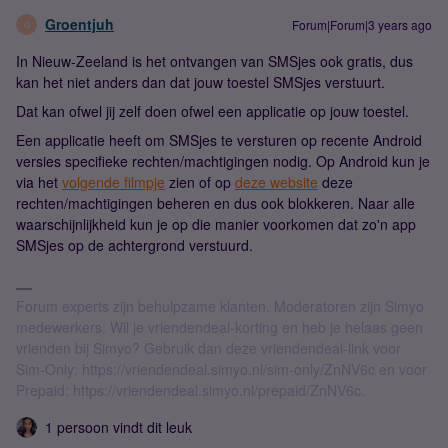
Groentjuh
Forum|Forum|3 years ago
G
In Nieuw-Zeeland is het ontvangen van SMSjes ook gratis, dus
kan het niet anders dan dat jouw toestel SMSjes verstuurt.
Dat kan ofwel jij zelf doen ofwel een applicatie op jouw toestel.
Een applicatie heeft om SMSjes te versturen op recente Android
versies specifieke rechten/machtigingen nodig. Op Android kun je
via het
volgende filmpje
zien of op
deze website
deze
rechten/machtigingen beheren en dus ook blokkeren. Naar alle
waarschijnlijkheid kun je op die manier voorkomen dat zo'n app
SMSjes op de achtergrond verstuurd.
Forum experts zijn behulpzame klanten. Moderatoren zijn Simyo
medewerkers. Wil je vriendendeal-korting en heb je helaas geen
vrienden bij Simyo? Gebruik dan deze vriendendeal-link voor
Sim-Only: https://vriendendeal.simyo.nl/sim-only/ZnNV6c en voor
Prepaid: https://vriendendeal.simyo.nl/prepaid/ZnNV6c.
1 persoon vindt dit leuk