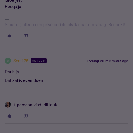
Groetjes,
Roeqajja
Stuur mij alleen een privé bericht als ik daar om vraag. Bedankt!
Ssmit75
Forum|Forum|3 years ago
AUTEUR
S
Dank je
Dat zal ik even doen
1 persoon vindt dit leuk