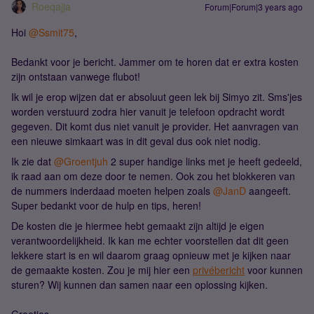
Roeqajja
Forum|Forum|3 years ago
Hoi
@Ssmit75
,
Bedankt voor je bericht. Jammer om te horen dat er extra kosten
zijn ontstaan vanwege flubot!
Ik wil je erop wijzen dat er absoluut geen lek bij Simyo zit. Sms'jes
worden verstuurd zodra hier vanuit je telefoon opdracht wordt
gegeven. Dit komt dus niet vanuit je provider. Het aanvragen van
een nieuwe simkaart was in dit geval dus ook niet nodig.
Ik zie dat
@Groentjuh
2 super handige links met je heeft gedeeld,
ik raad aan om deze door te nemen. Ook zou het blokkeren van
de nummers inderdaad moeten helpen zoals
@JanD
aangeeft.
Super bedankt voor de hulp en tips, heren!
De kosten die je hiermee hebt gemaakt zijn altijd je eigen
verantwoordelijkheid. Ik kan me echter voorstellen dat dit geen
lekkere start is en wil daarom graag opnieuw met je kijken naar
de gemaakte kosten. Zou je mij hier een
privébericht
voor kunnen
sturen? Wij kunnen dan samen naar een oplossing kijken.