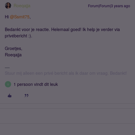
Roeqajja
Forum|Forum|3 years ago
Hi
@Ssmit75
,
Bedankt voor je reactie. Helemaal goed! Ik help je verder via
privébericht :).
Groetjes,
Roeqajja
Stuur mij alleen een privé bericht als ik daar om vraag. Bedankt!
1 persoon vindt dit leuk
S