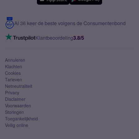
Meerdere nummers
Samsung S25 FE
Blog
5G internet
Contact
Al 36 keer de beste volgens de Consumentenbond
Mobiel internet
VoLTE 4G bellen
Klantbeoordeling
3.8/5
Mobiel abonnement
Simkaart
Annuleren
Klachten
Cookies
Tarieven
Netneutraliteit
Privacy
Disclaimer
Voorwaarden
Storingen
Toegankelijkheid
Veilig online