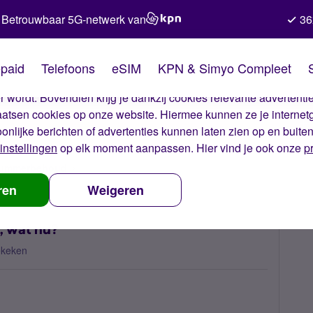
Betrouwbaar 5G-netwerk van
36
kies van Simyo
paid
Telefoons
eSIM
KPN & Simyo Compleet
okies op onze website. Met deze cookies zorgen wij ervoor dat j
 wordt. Bovendien krijg je dankzij cookies relevante advertentie
laatsen cookies op onze website. Hiermee kunnen ze je internet
oonlijke berichten of advertenties kunnen laten zien op en buite
instellingen
op elk moment aanpassen. Hier vind je ook onze
p
 nummerbehoud
problemen met internet en bellen, wat nu?
ren
Weigeren
, wat nu?
ekeken