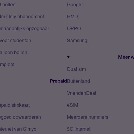
 bellen
Google
Sim Only abonnement
HMD
 maandelijks opzegbaar
OPPO
voor studenten
Samsung
alleen bellen
Meer w
mpleet
Dual sim
Buitenland
Prepaid
VriendenDeal
epaid simkaart
eSIM
tegoed opwaarderen
Meerdere nummers
nternet van Simyo
5G internet