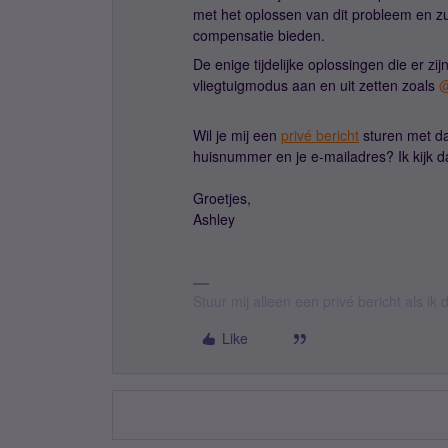
met het oplossen van dit probleem en z
compensatie bieden.
De enige tijdelijke oplossingen die er zij
vliegtuigmodus aan en uit zetten zoals
@
Wil je mij een
privé bericht
sturen met da
huisnummer en je e-mailadres? Ik kijk 
Groetjes,
Ashley
Stuur mij alleen een privé bericht als i
Like