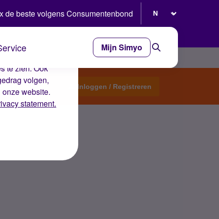
Selecteer taal
x de beste volgens Consumentenbond
Service
Mijn Simyo
e ervaring op de
s te zien. Ook
gedrag volgen,
Start een topic
Inloggen / Registreren
n onze website.
rivacy statement.