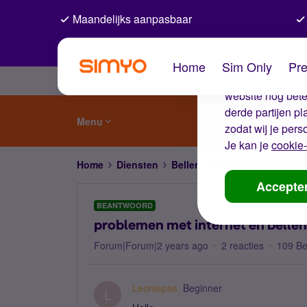
Maandelijks aanpasbaar
De coo
Home
Sim Only
Pre
Wij gebruiken co
website nog beter
derde partijen p
Menu
zodat wij je pers
Je kan je
cookie-
Home
Diensten
Bellen, sms'en, netwerk en
Accepte
BEANTWOORD
problemen met internet en bellen
Forum|Forum|2 years ago
2 reacties
109 B
Leoniepas
Beginner
L