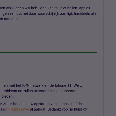
en als ik geen wifi heb. Men kan mij niet bellen, appjes
gelezen dat het daar waarschijnlijk aan ligt. Inmiddels alle
 en aan gezet.
emen met het KPN netwerk en de Iphone 11. We zijn
t probleem en zullen uiteraard alle gedupeerde
 bieden.
er zijn is het opnieuw opstarten van je toestel of de
oals
@RobbyTown
al aangaf. Bedankt voor je hulp! 😊