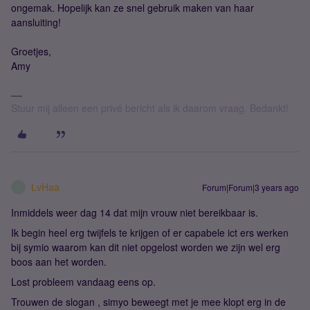
ongemak. Hopelijk kan ze snel gebruik maken van haar
aansluiting!
Groetjes,
Amy
Stuur mij alleen een privé bericht als ik daarom vraag. Bedankt!
LvHaa
Forum|Forum|3 years ago
L
Inmiddels weer dag 14 dat mijn vrouw niet bereikbaar is.
Ik begin heel erg twijfels te krijgen of er capabele ict ers werken
bij symio waarom kan dit niet opgelost worden we zijn wel erg
boos aan het worden.
Lost probleem vandaag eens op.
Trouwen de slogan , simyo beweegt met je mee klopt erg in de