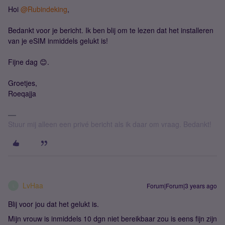
Hoi
@Rubindeking
,
Bedankt voor je bericht. Ik ben blij om te lezen dat het installeren
van je eSIM inmiddels gelukt is!
Fijne dag 😊.
Groetjes,
Roeqajja
Stuur mij alleen een privé bericht als ik daar om vraag. Bedankt!
LvHaa
Forum|Forum|3 years ago
L
Blij voor jou dat het gelukt is.
Mijn vrouw is inmiddels 10 dgn niet bereikbaar zou is eens fijn zijn