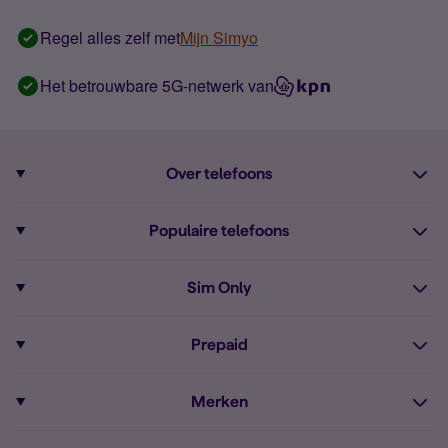
Regel alles zelf met
Mijn Simyo
Het betrouwbare 5G-netwerk van
Over telefoons
Abonnement met telefoon
Populaire telefoons
Informatie over telefoons
Pixel 10
Sim Only
Alle telefoons
Pixel 9a
Sim Only
Prepaid
iPhone 16
Sim Only internet
Prepaid
iPhone 16e
Merken
Onbeperkt bellen
Bestel Prepaid simkaart
iPhone 15
Apple
Zakelijk Sim Only abonnement