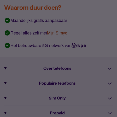
Waarom duur doen?
Maandelijks gratis aanpasbaar
Regel alles zelf met
Mijn Simyo
Het betrouwbare 5G-netwerk van
Over telefoons
Abonnement met telefoon
Populaire telefoons
Informatie over telefoons
Pixel 10
Sim Only
Alle telefoons
Pixel 9a
Sim Only
Prepaid
iPhone 16