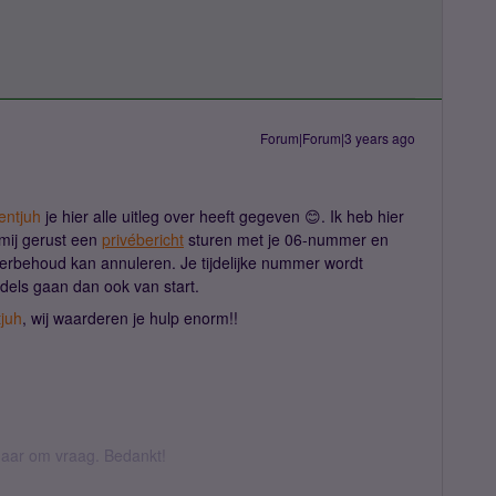
Forum|Forum|3 years ago
ntjuh
je hier alle uitleg over heeft gegeven 😊. Ik heb hier
 mij gerust een
privébericht
sturen met je 06-nummer en
erbehoud kan annuleren. Je tijdelijke nummer wordt
ndels gaan dan ook van start.
juh
, wij waarderen je hulp enorm!!
k daar om vraag. Bedankt!