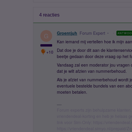
4 reacties
Groentjuh
Forum Expert
ANTWOO
G
Kan iemand mij vertellen hoe ik mijn 
Dat doe je door dit aan de klantenservic
+10
beetje gedaan door deze vraag op het f
Vandaag zal een moderator jou vragen o
dat je wilt afzien van nummerbehoud.
Als je afziet van nummerbehoud wordt j
eventuele bestelde bundels van een a
moeten betalen.
Forum experts zijn behulpzame klanten.
vriendendeal-korting en heb je helaas 
link voor Sim-Only: https://vriendendea
https://vriendendeal.simyo.nl/prepaid/Z