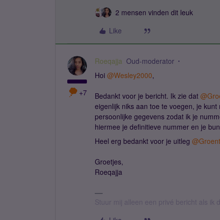
2 mensen vinden dit leuk
Like
Roeqajja
Oud-moderator
Hoi
@Wesley2000
,
+7
Bedankt voor je bericht. Ik zie dat
@Groe
eigenlijk niks aan toe te voegen, je kunt
persoonlijke gegevens zodat ik je numm
hiermee je definitieve nummer en je bu
Heel erg bedankt voor je uitleg
@Groent
Groetjes,
Roeqajja
Stuur mij alleen een privé bericht als i