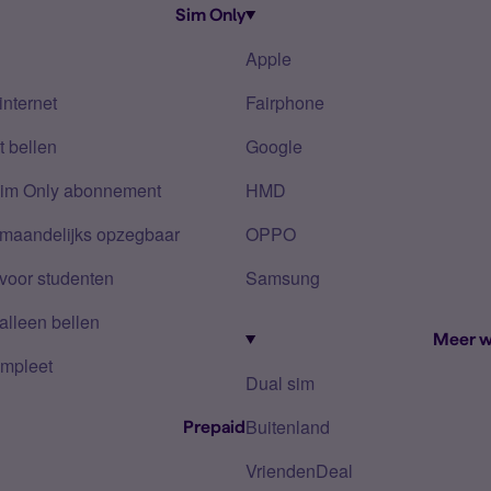
Sim Only
Apple
internet
Fairphone
 bellen
Google
Sim Only abonnement
HMD
 maandelijks opzegbaar
OPPO
voor studenten
Samsung
alleen bellen
Meer w
mpleet
Dual sim
Buitenland
Prepaid
VriendenDeal