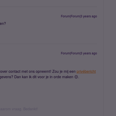
Forum|Forum|3 years ago
ren?
Forum|Forum|3 years ago
erover contact met ons opneemt! Zou je mij een
privébericht
evens? Dan kan ik dit voor je in orde maken 😊.
k daarom vraag. Bedankt!