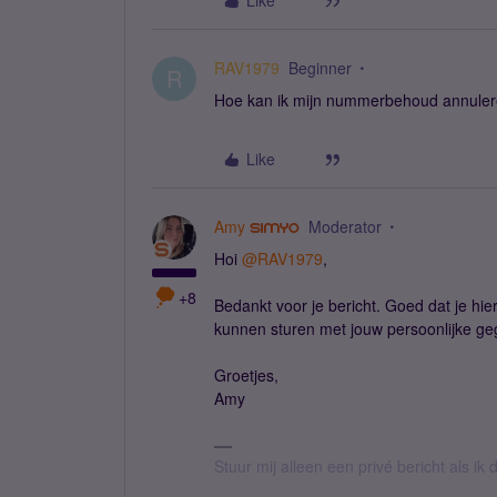
Like
RAV1979
Beginner
R
Hoe kan ik mijn nummerbehoud annule
Like
Amy
Moderator
Hoi
@RAV1979
,
+8
Bedankt voor je bericht. Goed dat je hi
kunnen sturen met jouw persoonlijke geg
Groetjes,
Amy
Stuur mij alleen een privé bericht als i