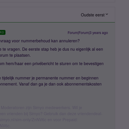
Oudste eerst
Forum|Forum|3 years ago
RD
aanvraag voor nummerbehoud kan annuleren?
e te vragen. De eerste stap heb je dus nu eigenlijk al een
orum te plaatsen.
m hem/haar een privébericht te sturen om te bevestigen
e tijdelijk nummer je permanente nummer en beginnen
bonnement. Vanaf dan ga je dan ook abonnementskosten
 Moderatoren zijn Simyo medewerkers. Wil je
geen vrienden bij Simyo? Gebruik dan deze vriendendeal-
l.simyo.nl/sim-only/ZnNV6c en voor Prepaid:
nNV6c.