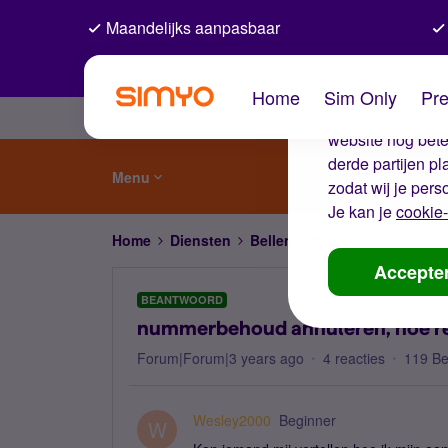
Maandelijks aanpasbaar
De coo
Home
Sim Only
Pre
Wij gebruiken co
website nog beter
derde partijen p
Menu
zodat wij je pers
Je kan je
cookie-
Home
Diensten
Bellen, sms'en, netwerk en
Accepte
BEANTWOORD
nummerbehoud annuleren, hoe reg
Forum|Forum|3 years ago
4 reacties
119 B
Wesley2000
Beginner
W