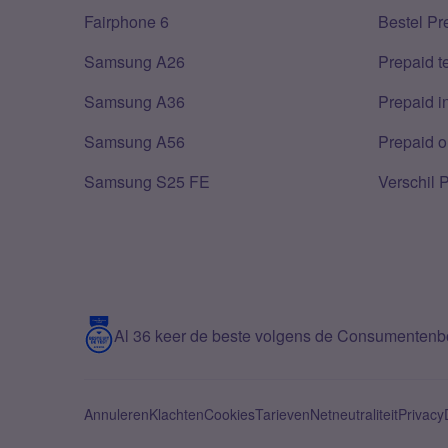
Fairphone 6
Bestel Pr
Samsung A26
Prepaid 
Samsung A36
Prepaid i
Samsung A56
Prepaid o
Samsung S25 FE
Verschil 
Al 36 keer de beste volgens de Consumenten
Annuleren
Klachten
Cookies
Tarieven
Netneutraliteit
Privacy