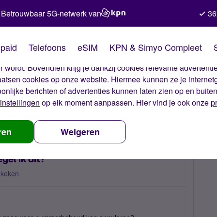
Betrouwbaar 5G-netwerk van
36
kies van Simyo
paid
Telefoons
eSIM
KPN & Simyo Compleet
okies op onze website. Met deze cookies zorgen wij ervoor dat j
 wordt. Bovendien krijg je dankzij cookies relevante advertentie
laatsen cookies op onze website. Hiermee kunnen ze je internet
oonlijke berichten of advertenties kunnen laten zien op en buite
instellingen
op elk moment aanpassen. Hier vind je ook onze
p
 nummerbehoud
nummerbehoud annuleren, hoe regel ik dit?
ren
Weigeren
el ik dit?
ekeken