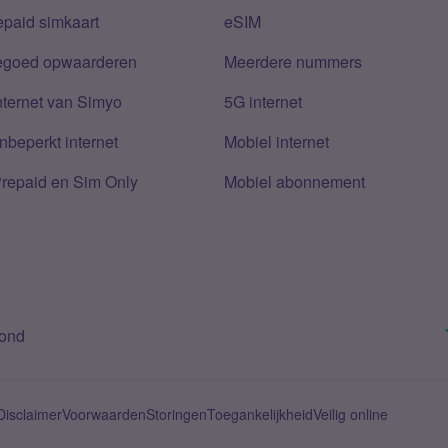
epaid simkaart
eSIM
tegoed opwaarderen
Meerdere nummers
nternet van Simyo
5G internet
nbeperkt internet
Mobiel internet
Prepaid en Sim Only
Mobiel abonnement
bond
Disclaimer
Voorwaarden
Storingen
Toegankelijkheid
Veilig online