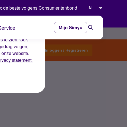
Selecteer taal
x de beste volgens Consumentenbond
Service
Mijn Simyo
e ervaring op de
s te zien. Ook
gedrag volgen,
Start een topic
Inloggen / Registreren
n onze website.
rivacy statement.