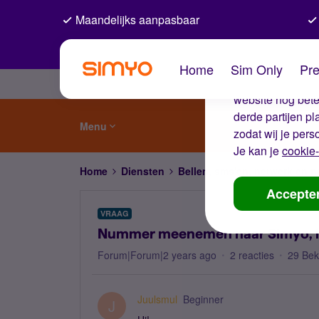
Maandelijks aanpasbaar
De coo
Home
Sim Only
Pre
Wij gebruiken co
website nog beter
derde partijen p
Menu
zodat wij je pers
Je kan je
cookie-
Home
Diensten
Bellen, sms'en, netwerk en
Accepte
VRAAG
Nummer meenemen naar Simyo, is
Forum|Forum|2 years ago
2 reacties
29 Be
Juulsmul
Beginner
J