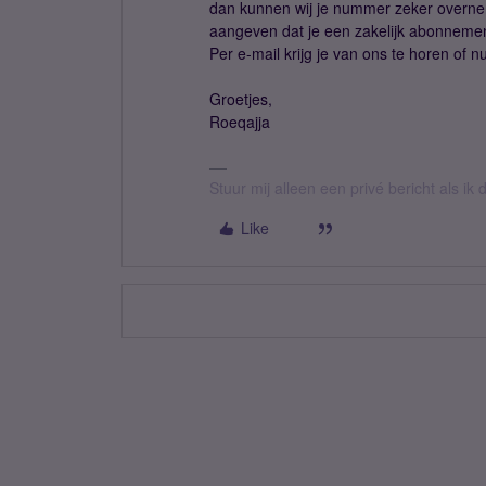
dan kunnen wij je nummer zeker overnem
aangeven dat je een zakelijk abonnement
Per e-mail krijg je van ons te horen of
Groetjes,
Roeqajja
Stuur mij alleen een privé bericht als i
Like