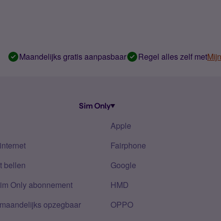
Maandelijks gratis aanpasbaar
Regel alles zelf met
Mij
Sim Only
Apple
internet
Fairphone
 bellen
Google
Sim Only abonnement
HMD
 maandelijks opzegbaar
OPPO