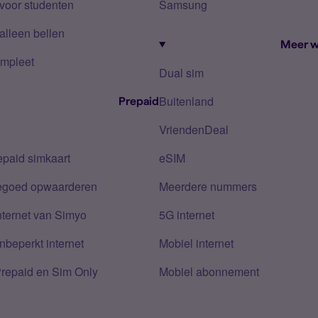
voor studenten
Samsung
alleen bellen
Meer w
mpleet
Dual sim
Buitenland
Prepaid
VriendenDeal
epaid simkaart
eSIM
tegoed opwaarderen
Meerdere nummers
nternet van Simyo
5G internet
nbeperkt internet
Mobiel internet
Prepaid en Sim Only
Mobiel abonnement