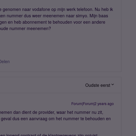
e genomen naar vodafone op mijn werk telefoon. Nu heb ik
eigen nummer dus weer meenemen naar simyo. Mijn baas
jzigen en heb abonnement te behouden voor een andere
jn oude nummer meenemen?
Delen
Oudste eerst
Forum|Forum|2 years ago
emen dan dient de provider, waar het nummer nu zit,
it geval dus een aanvraag om het nummer te behouden en
en lopend contract of de klantgegevens zijn onjuist.