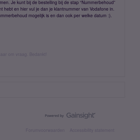
en. Je kunt bij de bestelling bij de stap “Nummerbehoud”
 hebt en hier vul je dan je klantnummer van Vodafone in.
 nummerbehoud mogelijk is en dan ook per welke datum :).
k daar om vraag. Bedankt!
Forumvoorwaarden
Accessibility statement