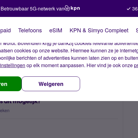
Betrouwbaar 5G-netwerk van
36
kies van Simyo
paid
Telefoons
eSIM
KPN & Simyo Compleet
okies op onze website. Met deze cookies zorgen wij ervoor dat j
 wordt. Bovendien krijg je dankzij cookies relevante advertentie
laatsen cookies op onze website. Hiermee kunnen ze je internet
oonlijke berichten of advertenties kunnen laten zien op en buite
instellingen
op elk moment aanpassen. Hier vind je ook onze
p
 nummerbehoud
Nummer meenemen naar Simyo, is dit mogelijk?
ren
Weigeren
 dit mogelijk?
keken