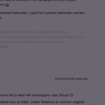
m-jjjj.
abonnement behouden, nadat het nummer behouden worden,
n.
 Moderatoren zijn Simyo medewerkers. Wil je
geen vrienden bij Simyo? Gebruik dan deze vriendendeal-
l.simyo.nl/sim-only/ZnNV6c en voor Prepaid:
nNV6c.
Forum|Forum|2 years ago
 horen dat je weer wilt overstappen naar Simyo! 😊
dankt voor je hulp!), indien Vodafone je nummer vrijgeeft