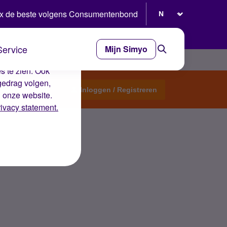
Selecteer taal
x de beste volgens Consumentenbond
Service
Mijn Simyo
e ervaring op de
s te zien. Ook
gedrag volgen,
Start een topic
Inloggen / Registreren
n onze website.
rivacy statement.