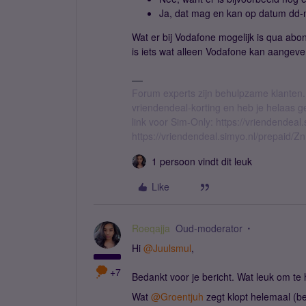
Ja, dat mag en kan op datum dd-m
Wat er bij Vodafone mogelijk is qua 
is iets wat alleen Vodafone kan aangeve
Forum experts zijn behulpzame klanten.
vriendendeal-korting en heb je helaas 
link voor Sim-Only: https://vriendendea
https://vriendendeal.simyo.nl/prepaid/Z
1 persoon vindt dit leuk
Like
Roeqajja
Oud-moderator
Hi
@Juulsmul
,
+7
Bedankt voor je bericht. Wat leuk om te
Wat
@Groentjuh
zegt klopt helemaal (be