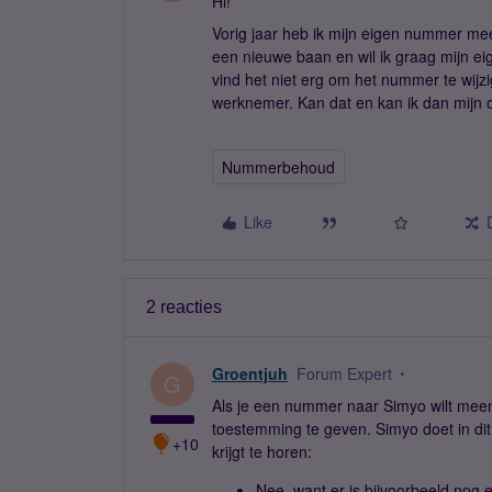
Hi!
Vorig jaar heb ik mijn eigen nummer me
een nieuwe baan en wil ik graag mijn 
vind het niet erg om het nummer te wi
werknemer. Kan dat en kan ik dan mi
Nummerbehoud
Like
2 reacties
Groentjuh
Forum Expert
G
Als je een nummer naar Simyo wilt meen
toestemming te geven. Simyo doet in d
+10
krijgt te horen:
Nee, want er is bijvoorbeeld nog e