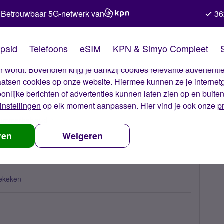
Betrouwbaar 5G-netwerk van
36
kies van Simyo
paid
Telefoons
eSIM
KPN & Simyo Compleet
okies op onze website. Met deze cookies zorgen wij ervoor dat j
 wordt. Bovendien krijg je dankzij cookies relevante advertentie
laatsen cookies op onze website. Hiermee kunnen ze je internet
oonlijke berichten of advertenties kunnen laten zien op en buite
instellingen
op elk moment aanpassen. Hier vind je ook onze
p
 nummerbehoud
Nieuw nummer ontvangen
ren
Weigeren
ekeken