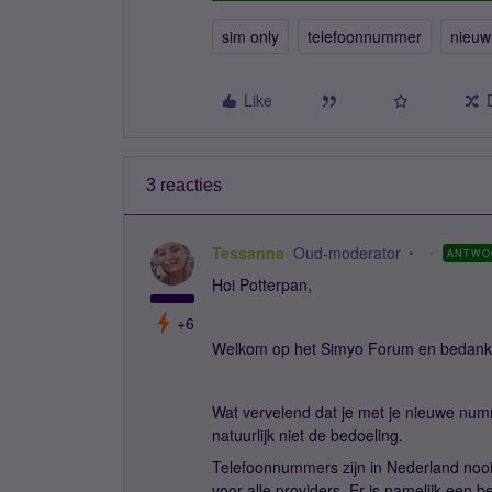
sim only
telefoonnummer
nieu
Like
3 reacties
Tessanne
Oud-moderator
ANTWO
Hoi Potterpan,
+6
Welkom op het Simyo Forum en bedankt 
Wat vervelend dat je met je nieuwe num
natuurlijk niet de bedoeling.
Telefoonnummers zijn in Nederland nooit
voor alle providers. Er is namelijk een