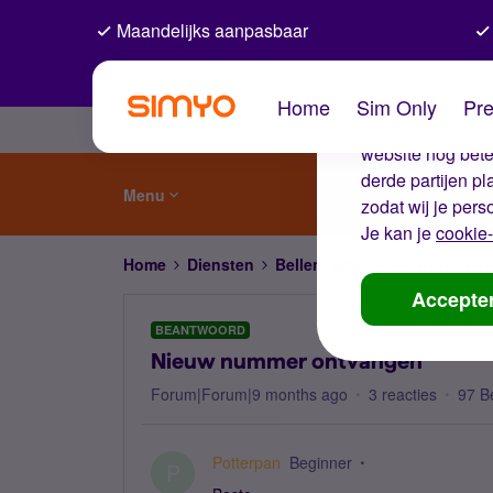
Maandelijks aanpasbaar
De coo
Home
Sim Only
Pre
Wij gebruiken co
website nog beter
derde partijen p
Menu
zodat wij je pers
Je kan je
cookie-
Home
Diensten
Bellen, sms'en, netwerk en
Accepte
BEANTWOORD
Nieuw nummer ontvangen
Forum|Forum|9 months ago
3 reacties
97 B
Potterpan
Beginner
P