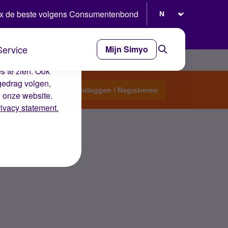
Selecteer taal
x de beste volgens Consumentenbond
Service
Mijn Simyo
e ervaring op de
s te zien. Ook
gedrag volgen,
Start een topic
Inloggen / Registreren
n onze website.
rivacy statement.