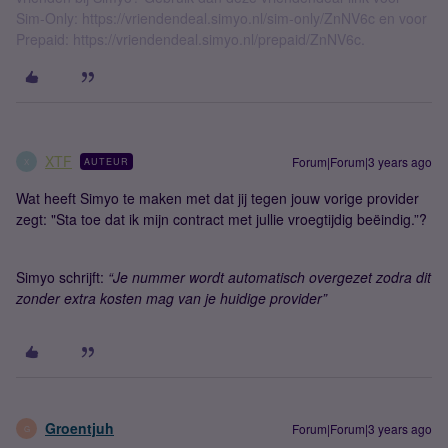
Sim-Only: https://vriendendeal.simyo.nl/sim-only/ZnNV6c en voor
Prepaid: https://vriendendeal.simyo.nl/prepaid/ZnNV6c.
XTF
Forum|Forum|3 years ago
AUTEUR
X
Wat heeft Simyo te maken met dat jij tegen jouw vorige provider
zegt: "Sta toe dat ik mijn contract met jullie vroegtijdig beëindig.”?
Simyo schrijft:
“Je nummer wordt automatisch overgezet zodra dit
zonder extra kosten mag van je huidige provider”
Groentjuh
Forum|Forum|3 years ago
G