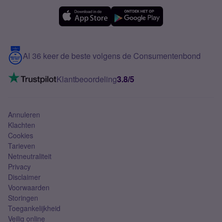
Simyo Compleet
eSIM
Samsung A56
Over Simyo
Samsung
Meerdere nummers
Samsung S25 FE
Blog
5G internet
Contact
Al 36 keer de beste volgens de Consumentenbond
Mobiel internet
VoLTE 4G bellen
Klantbeoordeling
3.8/5
Mobiel abonnement
Simkaart
Annuleren
Klachten
Cookies
Tarieven
Netneutraliteit
Privacy
Disclaimer
Voorwaarden
Storingen
Toegankelijkheid
Veilig online