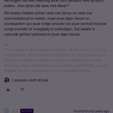
Het krijgen van een rekening klinkt toch verdacht veel op extra
kosten.. hoe rijmen die twee met elkaar?
Die kosten hebben echter niets met Simyo en niets met
nummerbehoud te maken, maar jouw eigen keuze en
voorwaarden van jouw vorige provider om jouw contract bij jouw
vorige provider te vroegtijdig te beëindigen. Dat laatste is
natuurlijk geheel optioneel en jouw eigen keuze.
Forum experts zijn behulpzame klanten. Moderatoren zijn Simyo
medewerkers. Wil je vriendendeal-korting en heb je helaas geen
vrienden bij Simyo? Gebruik dan deze vriendendeal-link voor
Sim-Only: https://vriendendeal.simyo.nl/sim-only/ZnNV6c en voor
Prepaid: https://vriendendeal.simyo.nl/prepaid/ZnNV6c.
1 persoon vindt dit leuk
XTF
Forum|Forum|3 years ago
AUTEUR
X