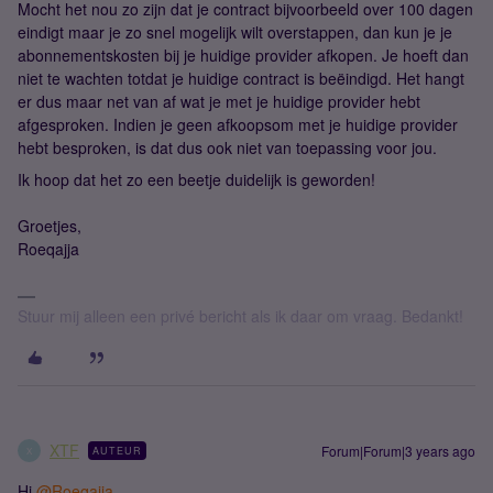
Mocht het nou zo zijn dat je contract bijvoorbeeld over 100 dagen
eindigt maar je zo snel mogelijk wilt overstappen, dan kun je je
abonnementskosten bij je huidige provider afkopen. Je hoeft dan
niet te wachten totdat je huidige contract is beëindigd. Het hangt
er dus maar net van af wat je met je huidige provider hebt
afgesproken. Indien je geen afkoopsom met je huidige provider
hebt besproken, is dat dus ook niet van toepassing voor jou.
Ik hoop dat het zo een beetje duidelijk is geworden!
Groetjes,
Roeqajja
Stuur mij alleen een privé bericht als ik daar om vraag. Bedankt!
XTF
Forum|Forum|3 years ago
AUTEUR
X
Hi
@Roeqajja