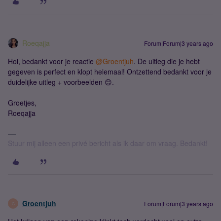
Roeqajja
Forum|Forum|3 years ago
Hoi, bedankt voor je reactie
@Groentjuh
. De uitleg die je hebt
gegeven is perfect en klopt helemaal! Ontzettend bedankt voor je
duidelijke uitleg + voorbeelden 😊.
Groetjes,
Roeqajja
Stuur mij alleen een privé bericht als ik daar om vraag. Bedankt!
Groentjuh
Forum|Forum|3 years ago
G