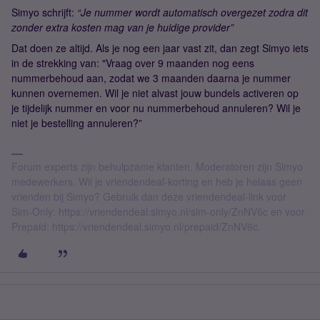
Simyo schrijft:
“Je nummer wordt automatisch overgezet zodra dit
zonder extra kosten mag van je huidige provider”
Dat doen ze altijd. Als je nog een jaar vast zit, dan zegt Simyo iets
in de strekking van: "Vraag over 9 maanden nog eens
nummerbehoud aan, zodat we 3 maanden daarna je nummer
kunnen overnemen. Wil je niet alvast jouw bundels activeren op
je tijdelijk nummer en voor nu nummerbehoud annuleren? Wil je
niet je bestelling annuleren?”
Forum experts zijn behulpzame klanten. Moderatoren zijn Simyo
medewerkers. Wil je vriendendeal-korting en heb je helaas geen
vrienden bij Simyo? Gebruik dan deze vriendendeal-link voor
Sim-Only: https://vriendendeal.simyo.nl/sim-only/ZnNV6c en voor
Prepaid: https://vriendendeal.simyo.nl/prepaid/ZnNV6c.