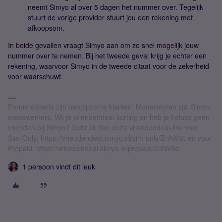
neemt Simyo al over 5 dagen het nummer over. Tegelijk
stuurt de vorige provider stuurt jou een rekening met
afkoopsom.
In beide gevallen vraagt Simyo aan om zo snel mogelijk jouw
nummer over te nemen. Bij het tweede geval krijg je echter een
rekening, waarvoor Simyo in de tweede citaat voor de zekerheid
voor waarschuwt.
Forum experts zijn behulpzame klanten. Moderatoren zijn Simyo
medewerkers. Wil je vriendendeal-korting en heb je helaas geen
vrienden bij Simyo? Gebruik dan deze vriendendeal-link voor
Sim-Only: https://vriendendeal.simyo.nl/sim-only/ZnNV6c en voor
Prepaid: https://vriendendeal.simyo.nl/prepaid/ZnNV6c.
1 persoon vindt dit leuk