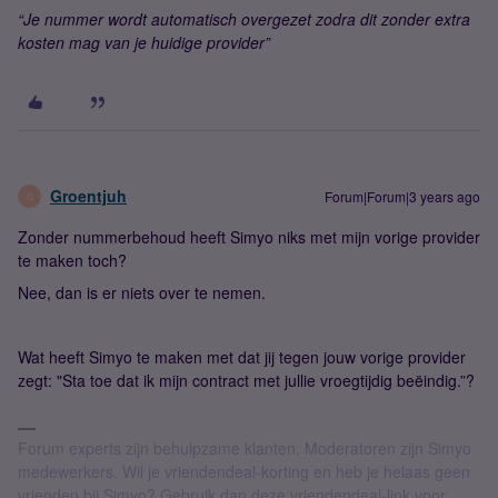
“Je nummer wordt automatisch overgezet zodra dit zonder extra
kosten mag van je huidige provider”
Groentjuh
Forum|Forum|3 years ago
G
Zonder nummerbehoud heeft Simyo niks met mijn vorige provider
te maken toch?
Nee, dan is er niets over te nemen.
Wat heeft Simyo te maken met dat jij tegen jouw vorige provider
zegt: "Sta toe dat ik mijn contract met jullie vroegtijdig beëindig.”?
Forum experts zijn behulpzame klanten. Moderatoren zijn Simyo
medewerkers. Wil je vriendendeal-korting en heb je helaas geen
vrienden bij Simyo? Gebruik dan deze vriendendeal-link voor