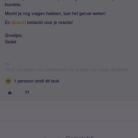
bundels.
Mocht je nog vragen hebben, laat het gerust weten!
En ​
@JanD
bedankt voor je reactie!
Groetjes,
Sedat
Stuur mij alleen een privébericht als ik daar om vraag. Bedankt!
1 persoon vindt dit leuk