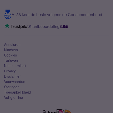
Samsung S25 FE
Blog
5G internet
Contact
Al 36 keer de beste volgens de Consumentenbond
Mobiel internet
VoLTE 4G bellen
Klantbeoordeling
3.8/5
Mobiel abonnement
Simkaart
Annuleren
Klachten
Cookies
Tarieven
Netneutraliteit
Privacy
Disclaimer
Voorwaarden
Storingen
Toegankelijkheid
Veilig online