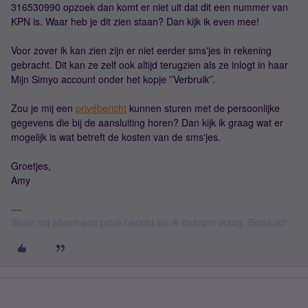
316530990 opzoek dan komt er niet uit dat dit een nummer van
KPN is. Waar heb je dit zien staan? Dan kijk ik even mee!
Voor zover ik kan zien zijn er niet eerder sms'jes in rekening
gebracht. Dit kan ze zelf ook altijd terugzien als ze inlogt in haar
Mijn Simyo account onder het kopje '’Verbruik'’.
Zou je mij een
privébericht
kunnen sturen met de persoonlijke
gegevens die bij de aansluiting horen? Dan kijk ik graag wat er
mogelijk is wat betreft de kosten van de sms'jes.
Groetjes,
Amy
Stuur mij alleen een privé bericht als ik daarom vraag. Bedankt!