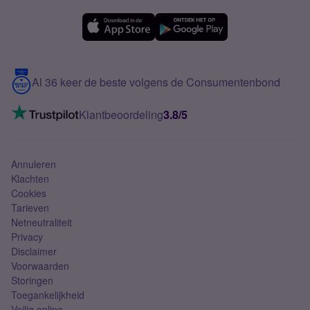
OPPO
Simyo Compleet
eSIM
Samsung A56
Over Simyo
Samsung
Meerdere nummers
Samsung S25 FE
Blog
5G internet
Contact
Al 36 keer de beste volgens de Consumentenbond
Mobiel internet
VoLTE 4G bellen
Klantbeoordeling
3.8/5
Mobiel abonnement
Simkaart
Annuleren
Klachten
Cookies
Tarieven
Netneutraliteit
Privacy
Disclaimer
Voorwaarden
Storingen
Toegankelijkheid
Veilig online