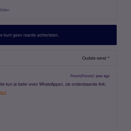
Delen
 Je kunt geen reactie achterlaten.
Oudste eerst
Forum|Forum|1 year ago
ctie kun je beter even WhatsAppen, zie onderstaande link:
tact