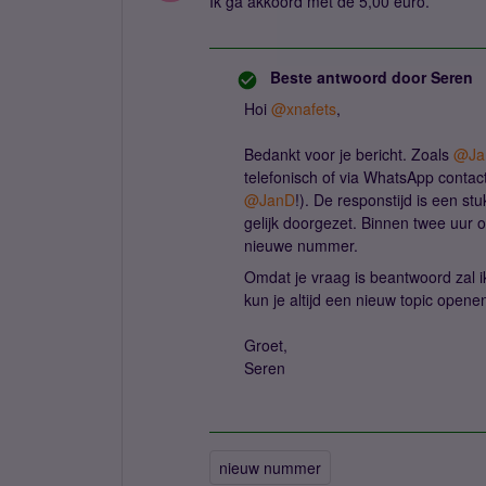
Ik ga akkoord met de 5,00 euro.
Beste antwoord door
Seren
Hoi ​
@xnafets
,
Bedankt voor je bericht. Zoals ​
@Ja
telefonisch of via WhatsApp contac
@JanD
!). De responstijd is een st
gelijk doorgezet. Binnen twee uur 
nieuwe nummer.
Omdat je vraag is beantwoord zal ik
kun je altijd een nieuw topic opene
Groet,
Seren
nieuw nummer