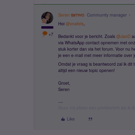
Seren
Community manager
Hoi ​
@xnafets
,
+7
Bedankt voor je bericht. Zoals ​
@JanD
aa
via WhatsApp contact opnemen met onze
stuk korter dan via het forum. Voor nu h
je een e-mail met meer informatie over
Omdat je vraag is beantwoord zal ik dit 
altijd een nieuw topic openen!
Groet,
Seren
Stuur mij alleen een privébericht als ik
Like