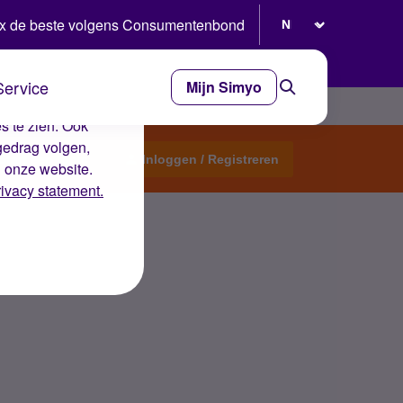
Selecteer taal
x de beste volgens Consumentenbond
Service
Mijn Simyo
e ervaring op de
s te zien. Ook
gedrag volgen,
Start een topic
Inloggen / Registreren
n onze website.
rivacy statement.