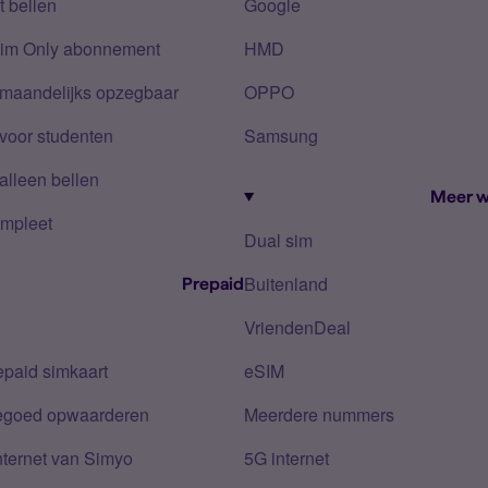
 bellen
Google
Sim Only abonnement
HMD
 maandelijks opzegbaar
OPPO
voor studenten
Samsung
alleen bellen
Meer w
mpleet
Dual sim
Buitenland
Prepaid
VriendenDeal
epaid simkaart
eSIM
tegoed opwaarderen
Meerdere nummers
nternet van Simyo
5G internet