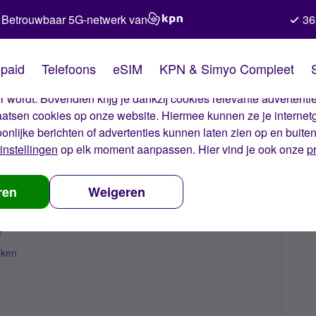
Betrouwbaar 5G-netwerk van
36
kies van Simyo
paid
Telefoons
eSIM
KPN & Simyo Compleet
okies op onze website. Met deze cookies zorgen wij ervoor dat j
 wordt. Bovendien krijg je dankzij cookies relevante advertentie
laatsen cookies op onze website. Hiermee kunnen ze je internet
oonlijke berichten of advertenties kunnen laten zien op en buite
instellingen
op elk moment aanpassen. Hier vind je ook onze
p
 nummerbehoud
Kan ik een nieuw nummer krijgen?
ren
Weigeren
?
eken