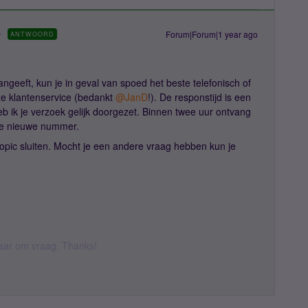
Forum|Forum|1 year ago
ANTWOORD
ngeeft, kun je in geval van spoed het beste telefonisch of
 klantenservice (bedankt ​
@JanD
!). De responstijd is een
eb ik je verzoek gelijk doorgezet. Binnen twee uur ontvang
 je nieuwe nummer.
topic sluiten. Mocht je een andere vraag hebben ​kun je
 daar om vraag. Thanks!