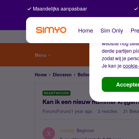
Maandelijks aanpasbaar
De coo
Home
Sim Only
Pre
Wij gebruiken co
website nog beter
derde partijen p
Menu
zodat wij je pers
Je kan je
cookie-
Home
Diensten
Bellen, sms'en, netwerk en
Accepte
BEANTWOORD
Kan ik een nieuw nummer krijgen
Forum|Forum|1 year ago
2 reacties
31 Bek
xnafets
Beginner
X