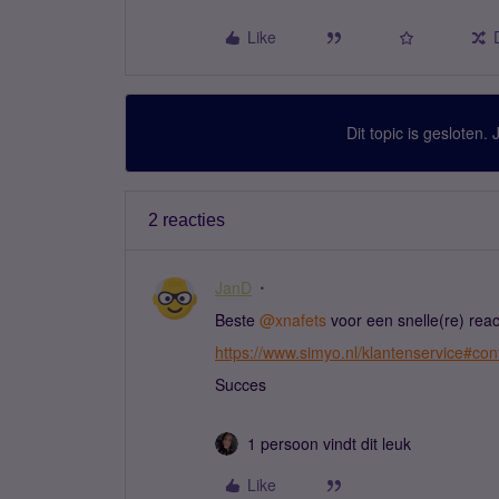
Like
Dit topic is gesloten.
2 reacties
JanD
Beste ​
@xnafets
voor een snelle(re) rea
https://www.simyo.nl/klantenservice#con
Succes
1 persoon vindt dit leuk
Like