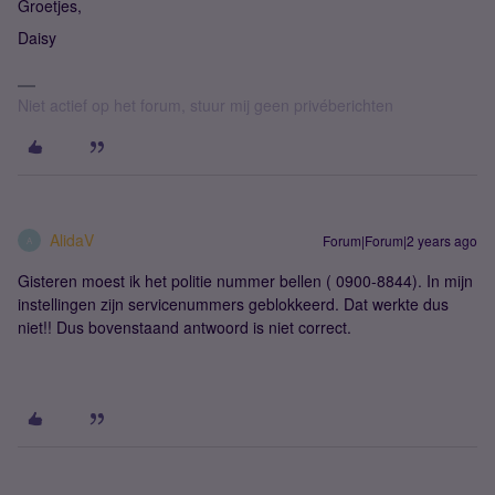
Groetjes,
Daisy
Niet actief op het forum, stuur mij geen privéberichten
AlidaV
Forum|Forum|2 years ago
A
Gisteren moest ik het politie nummer bellen ( 0900-8844). In mijn
instellingen zijn servicenummers geblokkeerd. Dat werkte dus
niet!! Dus bovenstaand antwoord is niet correct.