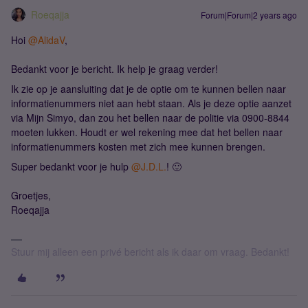
Roeqajja
Forum|Forum|2 years ago
Hoi
@AlidaV
,
Bedankt voor je bericht. Ik help je graag verder!
Ik zie op je aansluiting dat je de optie om te kunnen bellen naar
informatienummers niet aan hebt staan. Als je deze optie aanzet
via Mijn Simyo, dan zou het bellen naar de politie via 0900-8844
moeten lukken. Houdt er wel rekening mee dat het bellen naar
informatienummers kosten met zich mee kunnen brengen.
Super bedankt voor je hulp
@J.D.L.
! 🙂
Groetjes,
Roeqajja
Stuur mij alleen een privé bericht als ik daar om vraag. Bedankt!