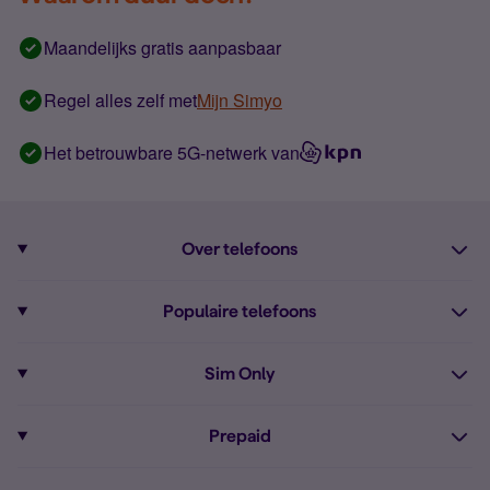
Maandelijks gratis aanpasbaar
Regel alles zelf met
Mijn Simyo
Het betrouwbare 5G-netwerk van
Over telefoons
Abonnement met telefoon
Populaire telefoons
Informatie over telefoons
Pixel 10
Sim Only
Alle telefoons
Pixel 9a
Sim Only
Prepaid
iPhone 16
Sim Only internet
Prepaid
iPhone 16e