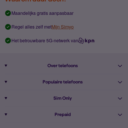
Maandelijks gratis aanpasbaar
Regel alles zelf met
Mijn Simyo
Het betrouwbare 5G-netwerk van
Over telefoons
Abonnement met telefoon
Populaire telefoons
Informatie over telefoons
Pixel 10
Sim Only
Alle telefoons
Pixel 9a
Sim Only
Prepaid
iPhone 16
Sim Only internet
Prepaid
iPhone 16e