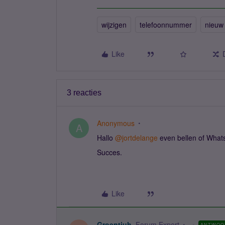
wijzigen
telefoonnummer
nieuw
Like
3 reacties
Anonymous
A
Hallo
@jortdelange
even bellen of What
Succes.
Like
Groentjuh
Forum Expert
ANTWOO