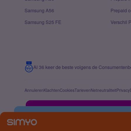
Samsung A56
Prepaid o
Samsung S25 FE
Verschil 
Al 36 keer de beste volgens de Consumenten
Annuleren
Klachten
Cookies
Tarieven
Netneutraliteit
Privacy