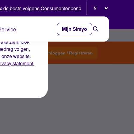
Selecteer taal
x de beste volgens Consumentenbond
Service
Mijn Simyo
e ervaring op de
s te zien. Ook
gedrag volgen,
Start een topic
Inloggen / Registreren
n onze website.
rivacy statement.