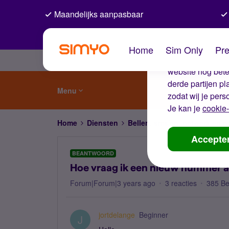
Maandelijks aanpasbaar
De coo
Home
Sim Only
Pre
Wij gebruiken co
website nog beter
derde partijen p
Menu
zodat wij je pers
Je kan je
cookie-
Home
Diensten
Bellen, sms'en, netwerk en
Accepte
BEANTWOORD
Hoe vraag ik een nieuw nummer 
Forum|Forum|3 years ago
3 reacties
385 B
jortdelange
Beginner
J