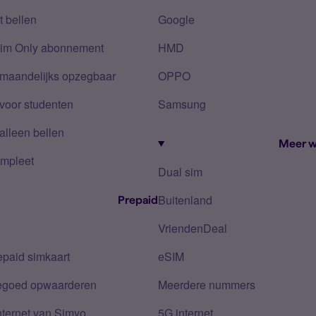
 bellen
Google
Sim Only abonnement
HMD
 maandelijks opzegbaar
OPPO
voor studenten
Samsung
alleen bellen
Meer w
mpleet
Dual sim
Buitenland
Prepaid
VriendenDeal
epaid simkaart
eSIM
tegoed opwaarderen
Meerdere nummers
nternet van Simyo
5G internet