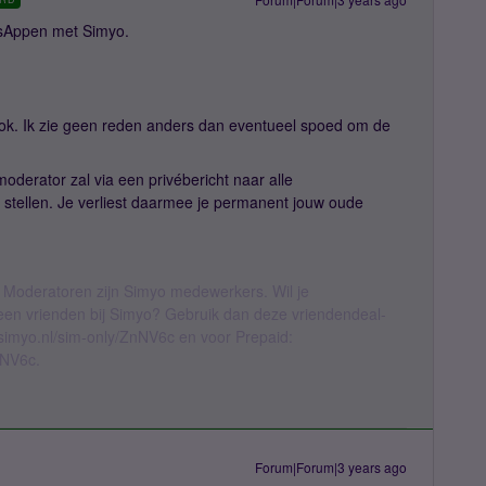
sAppen met Simyo.
ok. Ik zie geen reden anders dan eventueel spoed om de
derator zal via een privébericht naar alle
n stellen. Je verliest daarmee je permanent jouw oude
 Moderatoren zijn Simyo medewerkers. Wil je
geen vrienden bij Simyo? Gebruik dan deze vriendendeal-
l.simyo.nl/sim-only/ZnNV6c en voor Prepaid:
nNV6c.
Forum|Forum|3 years ago