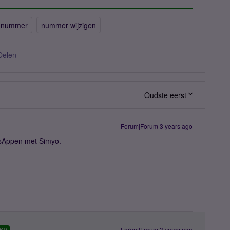
 nummer
nummer wijzigen
Delen
Oudste eerst
Forum|Forum|3 years ago
sAppen met Simyo.
Forum|Forum|3 years ago
RD