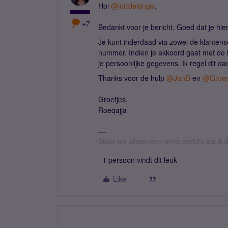
Hoi
@jortdelange
,
+7
Bedankt voor je bericht. Goed dat je hi
Je kunt inderdaad via zowel de klanten
nummer. Indien je akkoord gaat met de 
je persoonlijke gegevens. Ik regel dit dan
Thanks voor de hulp
@JanD
en
@Groen
Groetjes,
Roeqajja
Stuur mij alleen een privé bericht als i
1 persoon vindt dit leuk
Like