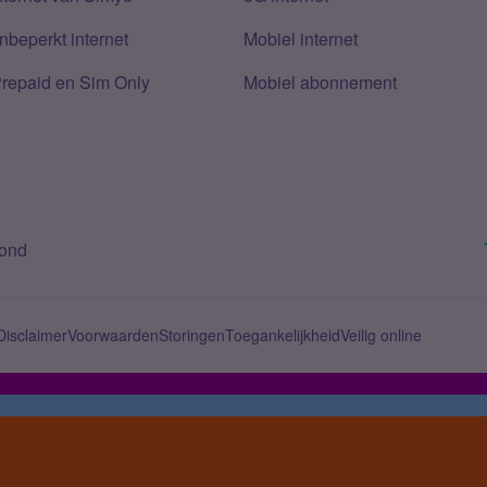
nbeperkt internet
Mobiel internet
Prepaid en Sim Only
Mobiel abonnement
bond
Disclaimer
Voorwaarden
Storingen
Toegankelijkheid
Veilig online