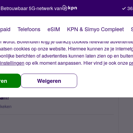
Betrouwbaar 5G-netwerk van
36
kies van Simyo
paid
Telefoons
eSIM
KPN & Simyo Compleet
okies op onze website. Met deze cookies zorgen wij ervoor dat j
 wordt. Bovendien krijg je dankzij cookies relevante advertentie
laatsen cookies op onze website. Hiermee kunnen ze je internet
oonlijke berichten of advertenties kunnen laten zien op en buite
instellingen
op elk moment aanpassen. Hier vind je ook onze
p
 nummerbehoud
Hoe vraag ik een nieuw nummer aan?
ren
Weigeren
aan?
ekeken