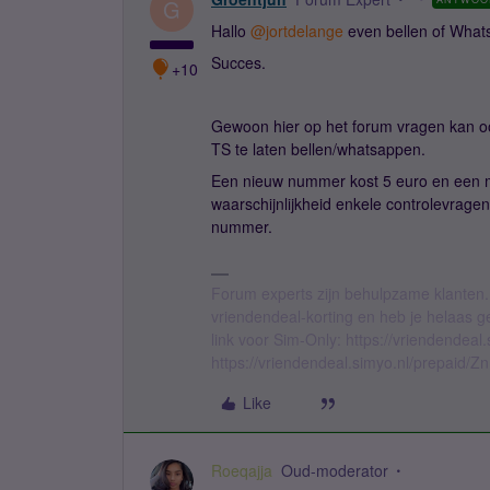
G
Hallo
@jortdelange
even bellen of What
Succes.
+10
Gewoon hier op het forum vragen kan o
TS te laten bellen/whatsappen.
Een nieuw nummer kost 5 euro en een mo
waarschijnlijkheid enkele controlevrage
nummer.
Forum experts zijn behulpzame klanten.
vriendendeal-korting en heb je helaas 
link voor Sim-Only: https://vriendendea
https://vriendendeal.simyo.nl/prepaid/Z
Like
Roeqajja
Oud-moderator