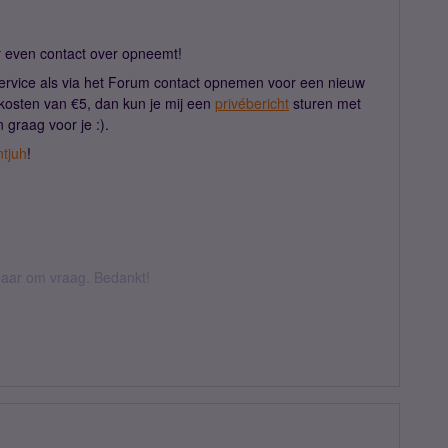
er even contact over opneemt!
service als via het Forum contact opnemen voor een nieuw
kosten van €5, dan kun je mij een
privébericht
sturen met
 graag voor je :).
tjuh
!
k daar om vraag. Bedankt!