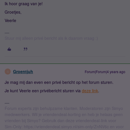
Ik hoor graag van je!
Groetjes,
Veerle
Stuur mij alleen privé bericht als ik daarom vraag :)
Groentjuh
Forum|Forum|4 years ago
G
Je mag mij dan even een privé bericht op het forum sturen.
Je kunt Veerle een privébericht sturen via
deze link
.
Forum experts zijn behulpzame klanten. Moderatoren zijn Simyo
medewerkers. Wil je vriendendeal-korting en heb je helaas geen
vrienden bij Simyo? Gebruik dan deze vriendendeal-link voor
Sim-Only: https://vriendendeal.simyo.nl/sim-only/ZnNV6c en voor