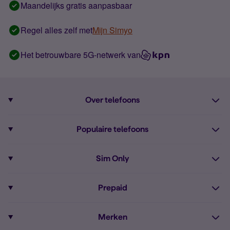
Maandelijks gratis aanpasbaar
Regel alles zelf met
Mijn Simyo
Het betrouwbare 5G-netwerk van
Over telefoons
Abonnement met telefoon
Populaire telefoons
Informatie over telefoons
Pixel 10
Sim Only
Alle telefoons
Pixel 9a
Sim Only
Prepaid
iPhone 16
Sim Only internet
Prepaid
iPhone 16e
Merken
Onbeperkt bellen
Bestel Prepaid simkaart