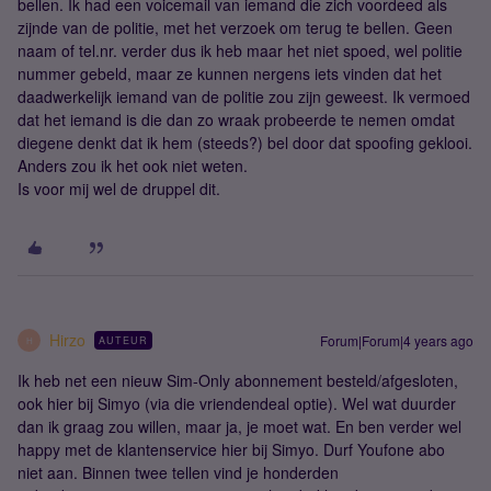
bellen. Ik had een voicemail van iemand die zich voordeed als
zijnde van de politie, met het verzoek om terug te bellen. Geen
naam of tel.nr. verder dus ik heb maar het niet spoed, wel politie
nummer gebeld, maar ze kunnen nergens iets vinden dat het
daadwerkelijk iemand van de politie zou zijn geweest. Ik vermoed
dat het iemand is die dan zo wraak probeerde te nemen omdat
diegene denkt dat ik hem (steeds?) bel door dat spoofing geklooi.
Anders zou ik het ook niet weten.
Is voor mij wel de druppel dit.
Hirzo
Forum|Forum|4 years ago
AUTEUR
H
Ik heb net een nieuw Sim-Only abonnement besteld/afgesloten,
ook hier bij Simyo (via die vriendendeal optie). Wel wat duurder
dan ik graag zou willen, maar ja, je moet wat. En ben verder wel
happy met de klantenservice hier bij Simyo. Durf Youfone abo
niet aan. Binnen twee tellen vind je honderden