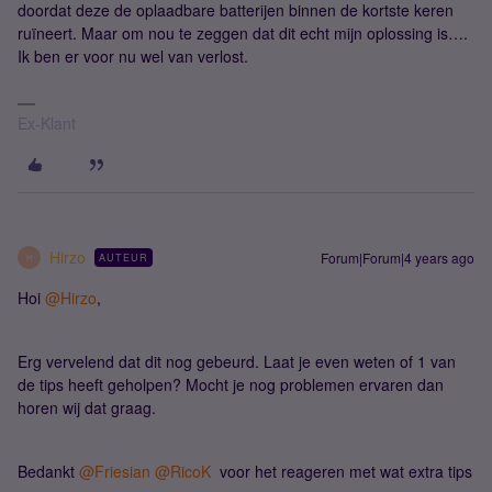
doordat deze de oplaadbare batterijen binnen de kortste keren
ruïneert. Maar om nou te zeggen dat dit echt mijn oplossing is….
Ik ben er voor nu wel van verlost.
Ex-Klant
Hirzo
Forum|Forum|4 years ago
AUTEUR
H
Hoi
@Hirzo
,
Erg vervelend dat dit nog gebeurd. Laat je even weten of 1 van
de tips heeft geholpen? Mocht je nog problemen ervaren dan
horen wij dat graag.
Bedankt
@Friesian
@RicoK
voor het reageren met wat extra tips