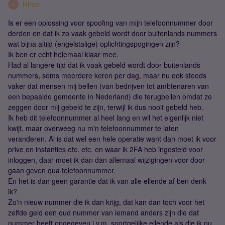
Hirzo
H
Is er een oplossing voor spoofing van mijn telefoonnummer door
derden en dat ik zo vaak gebeld wordt door buitenlands nummers
wat bijna altijd (engelstalige) oplichtingspogingen zijn?
Ik ben er echt helemaal klaar mee.
Had al langere tijd dat ik vaak gebeld wordt door buitenlands
nummers, soms meerdere keren per dag, maar nu ook steeds
vaker dat mensen mij bellen (van bedrijven tot ambtenaren van
een bepaalde gemeente in Nederland) die terugbellen omdat ze
zeggen door mij gebeld te zijn, terwijl ik dus nooit gebeld heb.
Ik heb dit telefoonnummer al heel lang en wil het eigenlijk niet
kwijt, maar overweeg nu m'n telefoonnummer te laten
veranderen. Al is dat wel een hele operatie want dan moet ik voor
prive en instanties etc. etc. en waar ik 2FA heb ingesteld voor
inloggen, daar moet ik dan dan allemaal wijzigingen voor door
gaan geven qua telefoonnummer.
En het is dan geen garantie dat ik van alle ellende af ben denk
ik?
Zo'n nieuw nummer die ik dan krijg, dat kan dan toch voor het
zelfde geld een oud nummer van iemand anders zijn die dat
nummer heeft opgegeven i.v.m. soortgelijke ellende als die ik nu