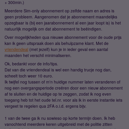
+ 300min.)
Meerdere Sim-only abonnement op zelfde naam en adres is
geen probleem. Aangenomen dat je abonnement maandelijks
opzegbaar is (bij een jaarabonnement al een jaar loopt is) is het
natuurlijk mogelijk om dat abonnement te beëindigen.
Over mogelijkheden qua nieuwe abonnement voor de oude prijs
kan ik geen uitspraak doen als behulpzame klant. Met de
vriendendeal
(met jezelf) kun je in ieder geval een aantal
maanden het verschil minimaliseren.
Ok, bedankt voor de info/tips.
Dat van die vriendendeal is wel een handig trucje nog dan,
scheelt toch weer 10 euro.
Ik twijfel nog tussen of m'n huidige nummer laten veranderen of
nog een overgangsperiode creëren door een nieuw abonnement
af te sluiten en de huidige op te zeggen, zodat ik nog even
toegang heb tot het oude tel.nr. voor als ik in eerste instantie iets
vergeet te regelen qua 2FA o.i.d. ergens bijv.
1 van de twee ga ik nu sowieso op korte termijn doen. Ik heb
vanochtend meerdere keren uitgebreid met de politie zitten