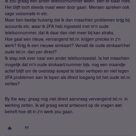
Ik zou graag een ander telefoonnummer willen. Ben er klaar mee.
Het blijft toch steeds maar weer door gaan. Mensen spreken ook
vage voicemails in etc.
Maar ben beetje huiverig dat ik dan misschien problemen krijg bij
accounts etc. waar ik 2FA heb ingesteld met m'n oude
telefoonnummer, dat ik daar dan niet meer bij kan straks.
Hoe gaat een nieuw, vervangend tel.nr. krijgen precies in z'n
werk? Krijg ik een nieuwe simkaart? Vervalt de oude simkaart/het
oude tel.nr. dan per direct?
Ik stap ook over naar een ander telefoontoestel. Is het misschien
mogelijk dat m'n oude simkaart/nummer bijv. nog een maandje
actief blijft om de overstap soepel te laten verlopen en niet tegen
2FA problemen aan te lopen als direct toegang tot het oude tel.nr.
verlies?
By the way; graag nog niet direct aanvraag vervangend tel.nr. in
werking zetten. Ik wil graag eerst antwoord op de vragen wat
betreft hoe dit in z'n werk zou gaan.