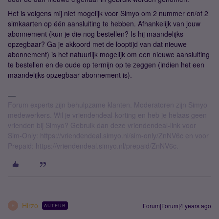
Het is volgens mij niet mogelijk voor Simyo om 2 nummer en/of 2
simkaarten op één aansluiting te hebben. Afhankelijk van jouw
abonnement (kun je die nog bestellen? Is hij maandelijks
opzegbaar? Ga je akkoord met de looptijd van dat nieuwe
abonnement) is het natuurlijk mogelijk om een nieuwe aansluiting
te bestellen en de oude op termijn op te zeggen (indien het een
maandelijks opzegbaar abonnement is).
Forum experts zijn behulpzame klanten. Moderatoren zijn Simyo
medewerkers. Wil je vriendendeal-korting en heb je helaas geen
vrienden bij Simyo? Gebruik dan deze vriendendeal-link voor
Sim-Only: https://vriendendeal.simyo.nl/sim-only/ZnNV6c en voor
Prepaid: https://vriendendeal.simyo.nl/prepaid/ZnNV6c.
Hirzo
Forum|Forum|4 years ago
AUTEUR
H