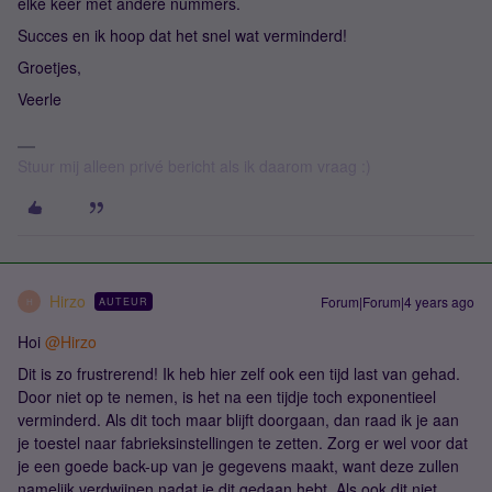
elke keer met andere nummers.
Succes en ik hoop dat het snel wat verminderd!
Groetjes,
Veerle
Stuur mij alleen privé bericht als ik daarom vraag :)
Hirzo
Forum|Forum|4 years ago
AUTEUR
H
Hoi
@Hirzo
Dit is zo frustrerend! Ik heb hier zelf ook een tijd last van gehad.
Door niet op te nemen, is het na een tijdje toch exponentieel
verminderd. Als dit toch maar blijft doorgaan, dan raad ik je aan
je toestel naar fabrieksinstellingen te zetten. Zorg er wel voor dat
je een goede back-up van je gegevens maakt, want deze zullen
namelijk verdwijnen nadat je dit gedaan hebt. Als ook dit niet