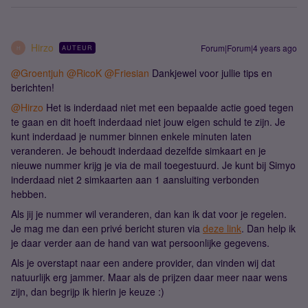
Hirzo
Forum|Forum|4 years ago
AUTEUR
H
@Groentjuh
@RicoK
@Friesian
Dankjewel voor jullie tips en
berichten!
@Hirzo
Het is inderdaad niet met een bepaalde actie goed tegen
te gaan en dit hoeft inderdaad niet jouw eigen schuld te zijn. Je
kunt inderdaad je nummer binnen enkele minuten laten
veranderen. Je behoudt inderdaad dezelfde simkaart en je
nieuwe nummer krijg je via de mail toegestuurd. Je kunt bij Simyo
inderdaad niet 2 simkaarten aan 1 aansluiting verbonden
hebben.
Als jij je nummer wil veranderen, dan kan ik dat voor je regelen.
Je mag me dan een privé bericht sturen via
deze link
. Dan help ik
je daar verder aan de hand van wat persoonlijke gegevens.
Als je overstapt naar een andere provider, dan vinden wij dat
natuurlijk erg jammer. Maar als de prijzen daar meer naar wens
zijn, dan begrijp ik hierin je keuze :)