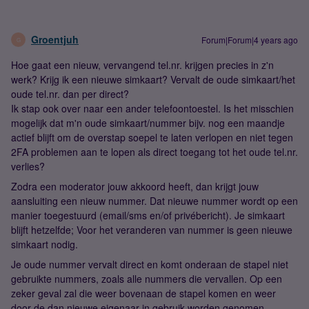
Groentjuh
Forum|Forum|4 years ago
G
Hoe gaat een nieuw, vervangend tel.nr. krijgen precies in z'n
werk? Krijg ik een nieuwe simkaart? Vervalt de oude simkaart/het
oude tel.nr. dan per direct?
Ik stap ook over naar een ander telefoontoestel. Is het misschien
mogelijk dat m'n oude simkaart/nummer bijv. nog een maandje
actief blijft om de overstap soepel te laten verlopen en niet tegen
2FA problemen aan te lopen als direct toegang tot het oude tel.nr.
verlies?
Zodra een moderator jouw akkoord heeft, dan krijgt jouw
aansluiting een nieuw nummer. Dat nieuwe nummer wordt op een
manier toegestuurd (email/sms en/of privébericht). Je simkaart
blijft hetzelfde; Voor het veranderen van nummer is geen nieuwe
simkaart nodig.
Je oude nummer vervalt direct en komt onderaan de stapel niet
gebruikte nummers, zoals alle nummers die vervallen. Op een
zeker geval zal die weer bovenaan de stapel komen en weer
door de dan nieuwe eigenaar in gebruik worden genomen.