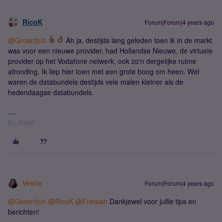
RicoK
Forum|Forum|4 years ago
@Groentjuh
Ah ja, destijds lang geleden toen ik in de markt
was voor een nieuwe provider, had Hollandse Nieuwe, de virtuele
provider op het Vodafone netwerk, ook zo'n dergelijke ruime
afronding. Ik liep hier toen met een grote boog om heen. Wel
waren de databundels destijds vele malen kleiner als de
hedendaagse databundels.
Ex-Klant
Veerle
Forum|Forum|4 years ago
@Groentjuh
@RicoK
@Friesian
Dankjewel voor jullie tips en
berichten!