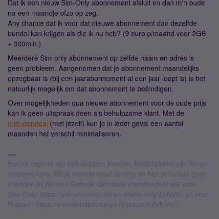
Dat ik een nieuw Sim-Only abonnement afsluit en dan m'n oude
na een maandje ofzo op zeg.
Any chance dat ik voor dat nieuwe abonnement dan dezelfde
bundel kan krijgen als die ik nu heb? (9 euro p/maand voor 2GB
+ 300min.)
Meerdere Sim-only abonnement op zelfde naam en adres is
geen probleem. Aangenomen dat je abonnement maandelijks
opzegbaar is (bij een jaarabonnement al een jaar loopt is) is het
natuurlijk mogelijk om dat abonnement te beëindigen.
Over mogelijkheden qua nieuwe abonnement voor de oude prijs
kan ik geen uitspraak doen als behulpzame klant. Met de
vriendendeal
(met jezelf) kun je in ieder geval een aantal
maanden het verschil minimaliseren.
Forum experts zijn behulpzame klanten. Moderatoren zijn Simyo
medewerkers. Wil je vriendendeal-korting en heb je helaas geen
vrienden bij Simyo? Gebruik dan deze vriendendeal-link voor
Sim-Only: https://vriendendeal.simyo.nl/sim-only/ZnNV6c en voor
Prepaid: https://vriendendeal.simyo.nl/prepaid/ZnNV6c.