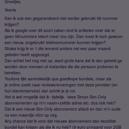
Groetjes,
Veerle
Kan ik ook een gegarandeerd niet eerder gebruikt 06 nummer
krijgen?
Als ik google over dit soort zaken vind ik artikelen over dat er
geen 06nummers tekort meer zou zijn. Dan moet ik toch gewoon
een nieuw, ongebruikt telefoonnummer kunnen krijgen?
Straks krijg ik er 1 die iemand anders net een paar maand
geleden heeft opgezegd.
Dan schiet het nog niet op, want grote kans dat ik dan gebeld ga
worden door mensen of instanties die die persoon proberen te
bereiken.
Youfone lijkt aantrekkelijk qua goedkope bundels, maar als
je online zoekt naar reviews/ervaringen met deze provider (en
hun klantenservice) dan schrik je je rot.
Het is wel mogelijk dat ik -tijdelijk- twee Simyo Sim-Only
abonnementen op m'n naam+zelfde adres etc. dus ook heb?
Dat ik een nieuw Sim-Only abonnement afsluit en dan m'n oude
na een maandje ofzo op zeg.
Any chance dat ik voor dat nieuwe abonnement dan dezelfde
bundel kan krijgen als die ik nu heb? (9 euro p/maand voor 2GB