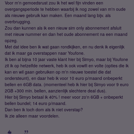
Voor m'n gemoedsrust zou ik het wel fijn vinden een
overgangsperiode te hebben waarbij ik nog zowel van m'n oude
als nieuwe gebruik kan maken. Een maand lang bijv. als
overbrugging.
Zou dan kunnen als ik een nieuw sim only abonnement afsluit
met nieuw nummer en dan het oude abonnement na een maand
opzeg.
Met dat idee ben ik wat gaan rondkijken, en nu denk ik eigenlijk
dat ik maar ga overstappen naar Youfone.
Ik ben al bijna 10 jaar vaste klant hier bij Simyo, maar bij Youfone
zit ik op hetzelfde netwerk, heb ik ook vowifi en volte (opties die ik
kan en wil gaan gebruiken op m'n nieuwe toestel die dat
ondersteunt), en daar heb ik voor 10 euro p/maand onbeperkt
bellen en 6GB data. (momenteel heb ik hier bij Simyo voor 9 euro
2GB +300 min. bellen, aanzienlijk slechtere deal dus).
Hier bij Simyo betaal ik 40% ! meer voor zo'n 6GB + onbeperkt
bellen bundel; 14 euro p/maand.
Dan ben ik toch dom als ik niet overstap?
Ik zie alleen maar voordelen.