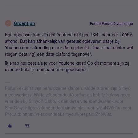
Groentjuh
Forum|Forum|4 years ago
G
Een oppasser kan zijn dat Youfone niet per 1KB, maar per 100KB
afrond. Dat kan afhankelijk van gebruik opleveren dat je bij
Youfone door afronding meer data gebruikt. Daar staat echter wel
(tegen betaling) een data-plafond tegenover.
Ik snap het best als je voor Youfone kiest! Op dit moment zijn zij
over de hele lijn een paar euro goedkoper.
Forum experts zijn behulpzame klanten. Moderatoren zijn Simyo
medewerkers. Wil je vriendendeal-korting en heb je helaas geen
vrienden bij Simyo? Gebruik dan deze vriendendeal-link voor
Sim-Only: https://vriendendeal.simyo.nl/sim-only/ZnNV6c en voor
Prepaid: https://vriendendeal.simyo.nl/prepaid/ZnNV6c.