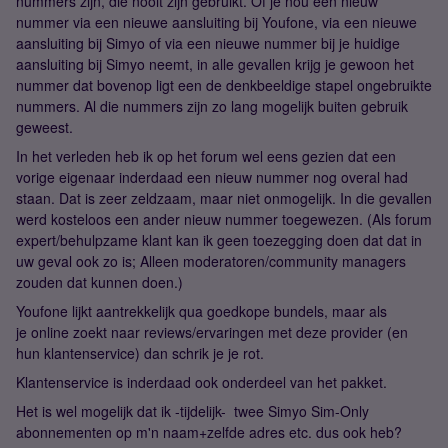
nummers zijn, die nooit zijn gebruikt. Of je nou een nieuw
nummer via een nieuwe aansluiting bij Youfone, via een nieuwe
aansluiting bij Simyo of via een nieuwe nummer bij je huidige
aansluiting bij Simyo neemt, in alle gevallen krijg je gewoon het
nummer dat bovenop ligt een de denkbeeldige stapel ongebruikte
nummers. Al die nummers zijn zo lang mogelijk buiten gebruik
geweest.
In het verleden heb ik op het forum wel eens gezien dat een
vorige eigenaar inderdaad een nieuw nummer nog overal had
staan. Dat is zeer zeldzaam, maar niet onmogelijk. In die gevallen
werd kosteloos een ander nieuw nummer toegewezen. (Als forum
expert/behulpzame klant kan ik geen toezegging doen dat dat in
uw geval ook zo is; Alleen moderatoren/community managers
zouden dat kunnen doen.)
Youfone lijkt aantrekkelijk qua goedkope bundels, maar als
je online zoekt naar reviews/ervaringen met deze provider (en
hun klantenservice) dan schrik je je rot.
Klantenservice is inderdaad ook onderdeel van het pakket.
Het is wel mogelijk dat ik -tijdelijk- twee Simyo Sim-Only
abonnementen op m'n naam+zelfde adres etc. dus ook heb?