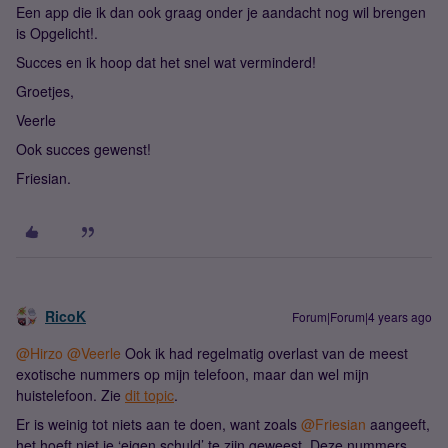
Een app die ik dan ook graag onder je aandacht nog wil brengen
is Opgelicht!.
Succes en ik hoop dat het snel wat verminderd!
Groetjes,
Veerle
Ook succes gewenst!
Friesian.
RicoK
Forum|Forum|4 years ago
@Hirzo
@Veerle
Ook ik had regelmatig overlast van de meest
exotische nummers op mijn telefoon, maar dan wel mijn
huistelefoon. Zie
dit topic
.
Er is weinig tot niets aan te doen, want zoals
@Friesian
aangeeft,
het hoeft niet je ‘eigen schuld’ te zijn geweest. Deze nummers