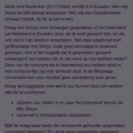
Sinds eind November (21/11/2024) verblijf ik in Ecuador. Heb mijn
Simyo bundel daarop aangepast. Heb ook een Ecuadoraanse
simkaart (fysiek, de NL is een e-sim).
Kreeg een factuur voor ontvangen gesprekken uit het buitenland
(uit Nederland in Ecuador, dus), die ik nooit gevoerd heb, en die
ook niet in mijn telefoon verschijnen. Heb daar uitgebreid over
geWhatsappt met Simyo, maar geen bevredigend antwoord
gekregen: hoe is het mogelijk dat ik gesprekken gevoerd
(ontvangen) zou hebben als ze niet eens op mijn telefoon staan?
Geen van de nummers die ik beantwoord zou hebben staat in
mijn contactenlijst (op mijn simkaart dus). In de Whatsapp
conversatie kon men mij daar geen opheldering over geven.
Kreeg wel suggesties over wat ik zou kunnen doen om verdere
ellende te voorkomen:
uitzetten van 'bellen in en naar het buitenland' binnen de
Mijn Simyo
voicemail in het buitenland uitschakelen.
Blijft de vraag:waar staan die vermeende gehouden gesprekken
(nummers) gebleven? En: als je geen gesprekken aanneemt