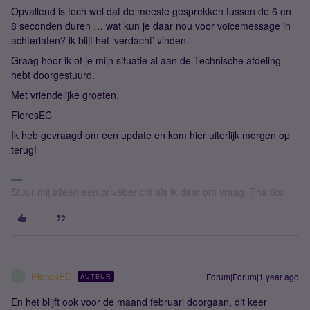
Opvallend is toch wel dat de meeste gesprekken tussen de 6 en
8 seconden duren … wat kun je daar nou voor voicemessage in
achterlaten? ik blijf het ‘verdacht’ vinden.
Graag hoor ik of je mijn situatie al aan de Technische afdeling
hebt doorgestuurd.
Met vriendelijke groeten,
FloresEC
Ik heb gevraagd om een update en kom hier uiterlijk morgen op
terug!
Stuur mij alleen een privébericht als ik daar om vraag. Thanks!
FloresEC
Forum|Forum|1 year ago
AUTEUR
F
En het blijft ook voor de maand februari doorgaan, dit keer