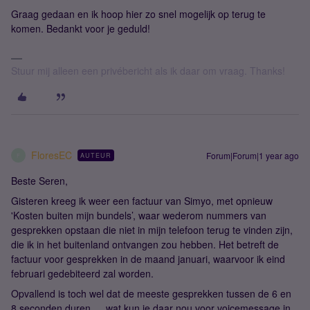
Graag gedaan en ik hoop hier zo snel mogelijk op terug te
komen. Bedankt voor je geduld!
Stuur mij alleen een privébericht als ik daar om vraag. Thanks!
FloresEC
Forum|Forum|1 year ago
AUTEUR
F
Beste Seren,
Gisteren kreeg ik weer een factuur van Simyo, met opnieuw
'Kosten buiten mijn bundels’, waar wederom nummers van
gesprekken opstaan die niet in mijn telefoon terug te vinden zijn,
die ik in het buitenland ontvangen zou hebben. Het betreft de
factuur voor gesprekken in de maand januari, waarvoor ik eind
februari gedebiteerd zal worden.
Opvallend is toch wel dat de meeste gesprekken tussen de 6 en
8 seconden duren … wat kun je daar nou voor voicemessage in