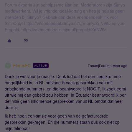
Forum experts zijn behulpzame klanten. Moderatoren zijn Simyo
medewerkers. Wil je vriendendeal-korting en heb je helaas geen
vrienden bij Simyo? Gebruik dan deze vriendendeal-link voor
Sim-Only: https://vriendendeal.simyo.nl/sim-only/ZnNV6c en voor
Prepaid: https://vriendendeal.simyo.nl/prepaid/ZnNV6c.
FloresEC
Forum|Forum|1 year ago
AUTEUR
F
Dank je wel voor je reactie. Denk idd dat het een heel kromme
mogelijkheid is. In NL ontvang ik vaak gesprekken van mij
onbekende nummers, en die beantwoord ik NOOIT. Ik zoek eerst
uit wie mij dan gebeld zou hebben. In Ecuador beantwoord ik per
definitie geen inkomende gesprekken vanuit NL omdat dat heel
duur is!
Ik heb nooit een smsje voor geen van de gefactureerde
gesprekken gekregen. En die nummers staan dus ook niet op
mijn telefoon!