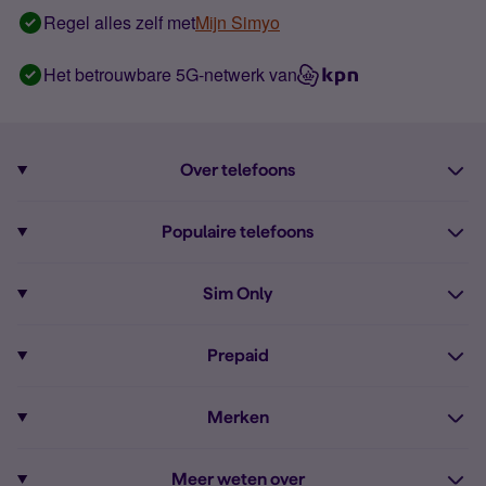
Regel alles zelf met
Mijn Simyo
Het betrouwbare 5G-netwerk van
Over telefoons
Abonnement met telefoon
Populaire telefoons
Informatie over telefoons
Pixel 10
Sim Only
Alle telefoons
Pixel 9a
Sim Only
Prepaid
iPhone 16
Sim Only internet
Prepaid
iPhone 16e
Merken
Onbeperkt bellen
Bestel Prepaid simkaart
iPhone 15
Apple
Zakelijk Sim Only abonnement
Meer weten over
Prepaid tegoed opwaarderen