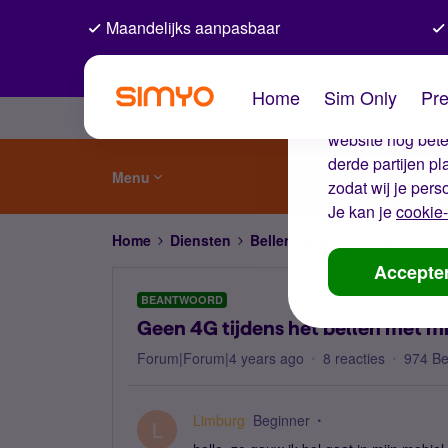
Maandelijks aanpasbaar
De coo
Home
Sim Only
Pre
Wij gebruiken co
website nog beter
derde partijen p
Menu
zodat wij je pers
Je kan je
cookie-
Home
Diensten
Bellen, sms'en, netwerk en
Accepte
BEANTWOORD
Geen 4G tijdens het bellen met mij
Forum|Forum|4 years ago
8 reacties
974 B
Limburg
Beginner
L