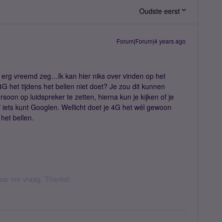
Oudste eerst
Forum|Forum|4 years ago
el erg vreemd zeg…Ik kan hier niks over vinden op het
4G het tijdens het bellen niet doet? Je zou dit kunnen
soon op luidspreker te zetten, hierna kun je kijken of je
f iets kunt Googlen. Wellicht doet je 4G het wél gewoon
 het bellen.
 daar om vraag. Thanks!