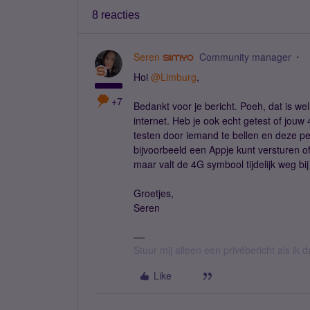
8 reacties
Seren
Community manager
Hoi
@Limburg
,
+7
Bedankt voor je bericht. Poeh, dat is w
internet. Heb je ook echt getest of jouw 
testen door iemand te bellen en deze per
bijvoorbeeld een Appje kunt versturen o
maar valt de 4G symbool tijdelijk weg bij
Groetjes,
Seren
Stuur mij alleen een privébericht als ik
Like