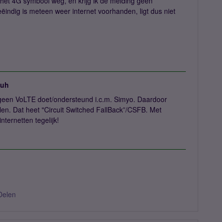
l het 4G symbool weg, en krijg ik de melding geen
eëindig is meteen weer internet voorhanden, ligt dus niet
juh
el geen VoLTE doet/ondersteund i.c.m. Simyo. Daardoor
llen. Dat heet "Circuit Switched FallBack”/CSFB. Met
nternetten tegelijk!
Delen