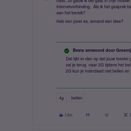
hallo, zo gauw ik bel gaat in mijn mobie
internetverbinding. Als ik het gesprek b
aan het bereik?
Heb een pixel 4a, iemand een idee?
Beste antwoord door
Groent
Dat lijkt er dan op dat jouw toest
val je terug naar 2G tijdens het be
2G kun je inderdaad niet bellen en i
4g
bellen
Like