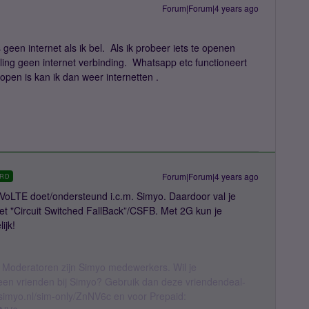
Forum|Forum|4 years ago
geen internet als ik bel. Als ik probeer iets te openen
ing geen internet verbinding. Whatsapp etc functioneert
open is kan ik dan weer internetten .
Forum|Forum|4 years ago
RD
n VoLTE doet/ondersteund i.c.m. Simyo. Daardoor val je
eet "Circuit Switched FallBack”/CSFB. Met 2G kun je
ijk!
 Moderatoren zijn Simyo medewerkers. Wil je
geen vrienden bij Simyo? Gebruik dan deze vriendendeal-
l.simyo.nl/sim-only/ZnNV6c en voor Prepaid: