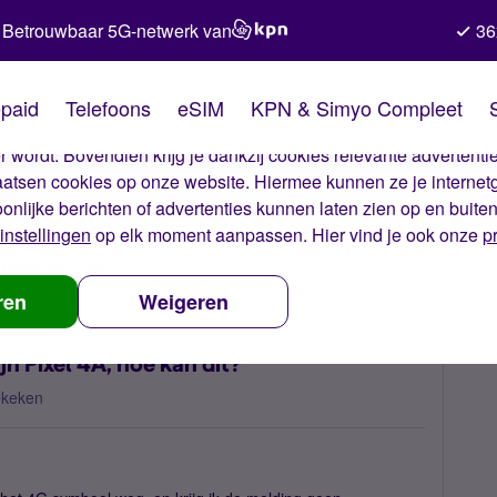
Betrouwbaar 5G-netwerk van
36
kies van Simyo
paid
Telefoons
eSIM
KPN & Simyo Compleet
okies op onze website. Met deze cookies zorgen wij ervoor dat j
 wordt. Bovendien krijg je dankzij cookies relevante advertentie
laatsen cookies op onze website. Hiermee kunnen ze je internet
oonlijke berichten of advertenties kunnen laten zien op en buite
instellingen
op elk moment aanpassen. Hier vind je ook onze
p
 nummerbehoud
Geen 4G tijdens het bellen met mijn Pixel 4A, hoe ka
ren
Weigeren
n Pixel 4A, hoe kan dit?
ekeken