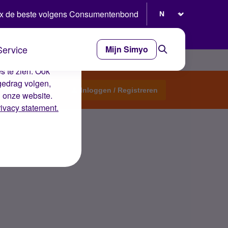
Selecteer taal
x de beste volgens Consumentenbond
Service
Mijn Simyo
e ervaring op de
s te zien. Ook
gedrag volgen,
Start een topic
Inloggen / Registreren
n onze website.
rivacy statement.
n dit?