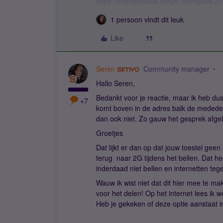
https://vriendendeal.simyo.nl/prepaid/Z
1 persoon vindt dit leuk
Like
Seren
Community manager
Hallo Seren,
Bedankt voor je reactie, maar ik heb dus 
+7
komt boven in de adres balk de mededel
dan ook niet. Zo gauw het gesprek afgel
Groetjes
Dat lijkt er dan op dat jouw toestel gee
terug naar 2G tijdens het bellen. Dat h
inderdaad niet bellen en internetten tegel
Wauw ik wist niet dat dit hier mee te 
voor het delen! Op het internet lees ik
Heb je gekeken of deze optie aanstaat i