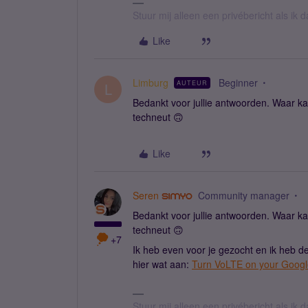
Stuur mij alleen een privébericht als ik
Like
Limburg
Beginner
AUTEUR
L
Bedankt voor jullie antwoorden. Waar kan
techneut 🙃
Like
Seren
Community manager
Bedankt voor jullie antwoorden. Waar kan
techneut 🙃
+7
Ik heb even voor je gezocht en ik heb de
hier wat aan:
Turn VoLTE on your Google
Stuur mij alleen een privébericht als ik