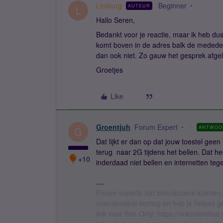
Limburg
Beginner
AUTEUR
L
Hallo Seren,
Bedankt voor je reactie, maar ik heb dus 
komt boven in de adres balk de mededel
dan ook niet. Zo gauw het gesprek afgel
Groetjes
Like
Groentjuh
Forum Expert
ANTWOO
G
Dat lijkt er dan op dat jouw toestel gee
terug naar 2G tijdens het bellen. Dat h
+10
inderdaad niet bellen en internetten tegel
Forum experts zijn behulpzame klanten.
vriendendeal-korting en heb je helaas 
link voor Sim-Only: https://vriendendea