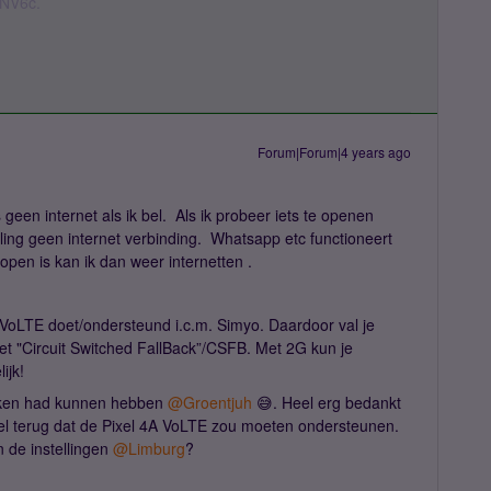
nNV6c.
Forum|Forum|4 years ago
geen internet als ik bel. Als ik probeer iets te openen
ing geen internet verbinding. Whatsapp etc functioneert
open is kan ik dan weer internetten .
n VoLTE doet/ondersteund i.c.m. Simyo. Daardoor val je
eet "Circuit Switched FallBack”/CSFB. Met 2G kun je
ijk!
maken had kunnen hebben
@Groentjuh
😅. Heel erg bedankt
 wel terug dat de Pixel 4A VoLTE zou moeten ondersteunen.
n de instellingen
@Limburg
?