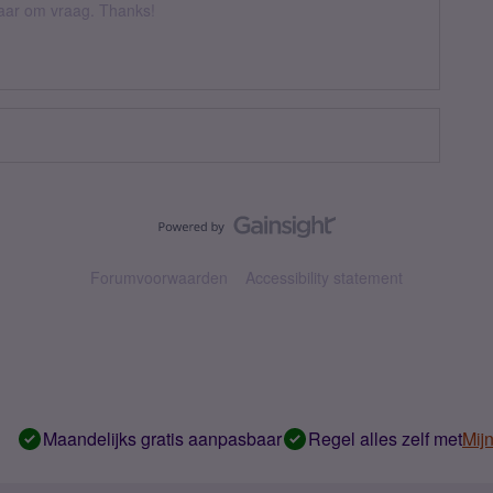
 daar om vraag. Thanks!
Forumvoorwaarden
Accessibility statement
Maandelijks gratis aanpasbaar
Regel alles zelf met
Mij