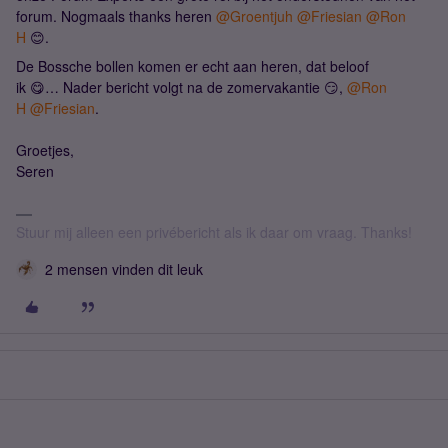
forum. Nogmaals thanks heren
@Groentjuh
@Friesian
@Ron
H
😊.
De Bossche bollen komen er echt aan heren, dat beloof
ik 😋… Nader bericht volgt na de zomervakantie 😏,
@Ron
H
@Friesian
.
Groetjes,
Seren
Stuur mij alleen een privébericht als ik daar om vraag. Thanks!
2 mensen vinden dit leuk