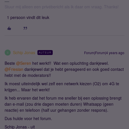
Stuur mij alleen een privébericht als ik daar om vraag. Thanks!
1 persoon vindt dit leuk
Schip Jonas
Forum|Forum|4 years ago
AUTEUR
S
Beste
@Seren
het werkt!! Wat een opluchting dankjewel.
@Friesian
dankjewel dat je hebt gereageerd en ook goed contact
hebt met de moderators!!
Ik moest uiteindelijk wel zelf een netwerk kiezen (O2) om 4G te
krijgen... Maar het werkt!
Ik heb ervaren dat het forum me sneller bij een oplossing brengt
dan e-mail (zou drie dagen moeten duren) Whatsapp (geen
reactie) en telefoon (half uur gehangen zonder respons).
Dus hulde voor het forum.
Schip Jonas - uit