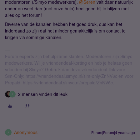
moderatoren (/Simyo medewerkers).
@Seren
valt daar natuurlijk
onder en weet dan (met onze hulp) heel goed bij te blijven met
alles op het forum!
Diverse van de kanalen hebben het goed druk, dus kan het
inderdaad zo zijn dat het minder gemakkelijk is om contact te
krijgen via sommige kanalen.
Forum experts zijn behulpzame klanten. Moderatoren zijn Simyo
medewerkers. Wil je vriendendeal-korting en heb je helaas geen
vrienden bij Simyo? Gebruik dan deze vriendendeal-link voor
Sim-Only: https://vriendendeal.simyo.nl/sim-only/ZnNV6c en voor
Prepaid: https://vriendendeal.simyo.nl/prepaid/ZnNV6c.
2 mensen vinden dit leuk
S
Anonymous
Forum|Forum|4 years ago
A