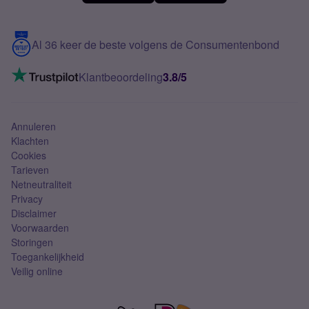
Meerdere nummers
Samsung S25 FE
Blog
5G internet
Contact
Al 36 keer de beste volgens de Consumentenbond
Mobiel internet
VoLTE 4G bellen
Klantbeoordeling
3.8/5
Mobiel abonnement
Simkaart
Annuleren
Klachten
Cookies
Tarieven
Netneutraliteit
Privacy
Disclaimer
Voorwaarden
Storingen
Toegankelijkheid
Veilig online