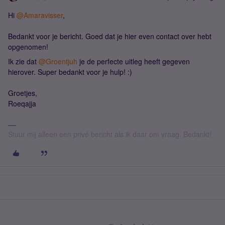
Hi ​
@Amaravisser
,
Bedankt voor je bericht. Goed dat je hier even contact over hebt
opgenomen!
Ik zie dat ​
@Groentjuh
je de perfecte uitleg heeft gegeven
hierover. Super bedankt voor je hulp! :)
Groetjes,
Roeqajja
Stuur mij alleen een privé bericht als ik daar om vraag. Bedankt!