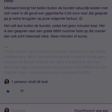
balkje.
Uiteraard brengt het bellen buiten de bundel natuurlijk kosten met
zich mee! In dit geval een gigantische 0,00 euro voor dat gesprek
ga je extra terugzien op jouw volgende factuur. 😉
Het valt dus buiten de bundel, zodat het geen minuten kost. Het
is een gesprek naar een gratis 0800 nummer kost op die manier
dan ook echt helemaal niets. Geen minuten of euros.
Forum experts zijn behulpzame klanten. Moderatoren zijn Simyo
medewerkers. Wil je vriendendeal-korting en heb je helaas geen
vrienden bij Simyo? Gebruik dan deze vriendendeal-link voor
Sim-Only: https://vriendendeal.simyo.nl/sim-only/ZnNV6c en voor
Prepaid: https://vriendendeal.simyo.nl/prepaid/ZnNV6c.
1 persoon vindt dit leuk
Roeqajja
Forum|Forum|1 year ago