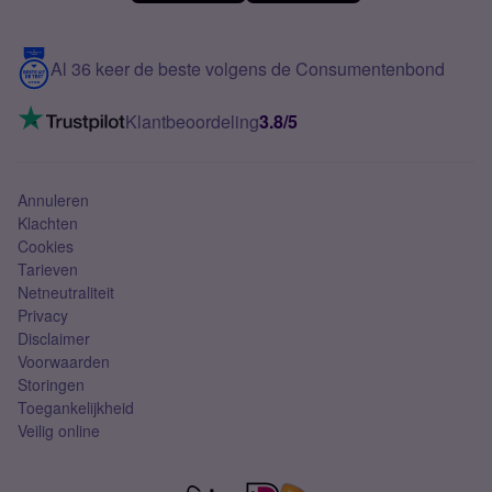
Meerdere nummers
Samsung S25 FE
Blog
5G internet
Contact
Al 36 keer de beste volgens de Consumentenbond
Mobiel internet
VoLTE 4G bellen
Klantbeoordeling
3.8/5
Mobiel abonnement
Simkaart
Annuleren
Klachten
Cookies
Tarieven
Netneutraliteit
Privacy
Disclaimer
Voorwaarden
Storingen
Toegankelijkheid
Veilig online