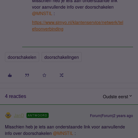
Misschien heb je iets aan onderstaande link
voor aanvullende info over doorschakelen
@MNSTIL
:
https://www.simyo.nl/klantenservice/netwerk/tel
efoonverbinding
doorschakelen
doorschakelingen
Oudste eerst
4 reacties
JanD
Forum|Forum|2 years ago
ANTWOORD
Misschien heb je iets aan onderstaande link voor aanvullende
info over doorschakelen
@MNSTIL
: