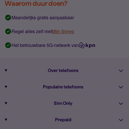
Waarom duur doen?
Maandelijks gratis aanpasbaar
Regel alles zelf met
Mijn Simyo
Het betrouwbare 5G-netwerk van
Over telefoons
Abonnement met telefoon
Populaire telefoons
Informatie over telefoons
Pixel 10
Sim Only
Alle telefoons
Pixel 9a
Sim Only
Prepaid
iPhone 16
Sim Only internet