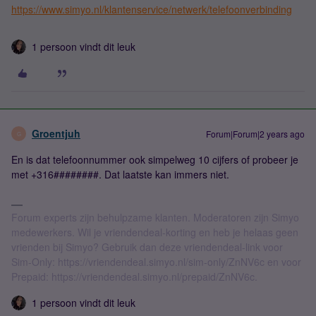
https://www.simyo.nl/klantenservice/netwerk/telefoonverbinding
1 persoon vindt dit leuk
Groentjuh
Forum|Forum|2 years ago
G
En is dat telefoonnummer ook simpelweg 10 cijfers of probeer je
met +316########. Dat laatste kan immers niet.
Forum experts zijn behulpzame klanten. Moderatoren zijn Simyo
medewerkers. Wil je vriendendeal-korting en heb je helaas geen
vrienden bij Simyo? Gebruik dan deze vriendendeal-link voor
Sim-Only: https://vriendendeal.simyo.nl/sim-only/ZnNV6c en voor
Prepaid: https://vriendendeal.simyo.nl/prepaid/ZnNV6c.
1 persoon vindt dit leuk