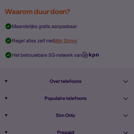
Waarom duur doen?
Maandelijks gratis aanpasbaar
Regel alles zelf met
Mijn Simyo
Het betrouwbare 5G-netwerk van
Over telefoons
Abonnement met telefoon
Populaire telefoons
Informatie over telefoons
Pixel 10
Sim Only
Alle telefoons
Pixel 9a
Sim Only
Prepaid