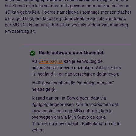
het zit met mijn internet daar of ik gewoon normaal kan bellen en
4G kan gebruiken. Hoorde namelijk van sommige mensen dat het
extra geld kost, en dat dat erg duur bleek te zijn iets van 5 euro
per MB. Dat is natuurlijk hartstikke veel als ik daar van maandag
t/m zaterdag zit.
Beste antwoord door
Groentjuh
Via
deze pagina
kan je eenvoudig de
buitenlandse tarieven opzoeken. Vul bij "Ik ben
in” het land in en dan verschijnen de tarieven.
In dit geval hebben die “sommige mensen”
helaas gelijk.
Ik raad aan om in Servië geen data via
2g/3g/4g te gebruiken. Om te voorkomen dat
jouw toestel toch nog MBs gebruikt, kun je
overwegen om via Mijn Simyo de optie
“Internet op jouw mobiel - Buitenland” op uit te
zetten.