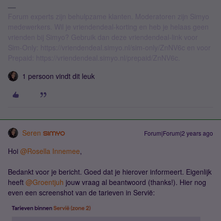
Forum experts zijn behulpzame klanten. Moderatoren zijn Simyo
medewerkers. Wil je vriendendeal-korting en heb je helaas geen
vrienden bij Simyo? Gebruik dan deze vriendendeal-link voor
Sim-Only: https://vriendendeal.simyo.nl/sim-only/ZnNV6c en voor
Prepaid: https://vriendendeal.simyo.nl/prepaid/ZnNV6c.
1 persoon vindt dit leuk
Seren
Forum|Forum|2 years ago
Hoi
@Rosella Innemee
,
Bedankt voor je bericht. Goed dat je hierover informeert. Eigenlijk
heeft
@Groentjuh
jouw vraag al beantwoord (thanks!). Hier nog
even een screenshot van de tarieven in Servië: