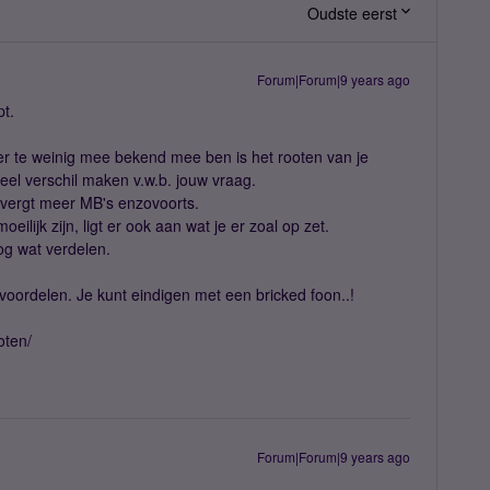
Oudste eerst
Forum|Forum|9 years ago
pt.
er te weinig mee bekend mee ben is het rooten van je
eel verschil maken v.w.b. jouw vraag.
 vergt meer MB's enzovoorts.
ilijk zijn, ligt er ook aan wat je er zoal op zet.
og wat verdelen.
voordelen. Je kunt eindigen met een bricked foon..!
oten/
Forum|Forum|9 years ago