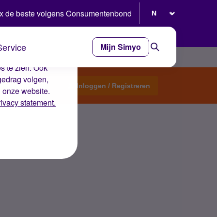
Selecteer taal
x de beste volgens Consumentenbond
Service
Mijn Simyo
e ervaring op de
s te zien. Ook
gedrag volgen,
Start een topic
Inloggen / Registreren
n onze website.
rivacy statement.