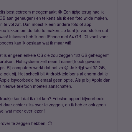
zelfs best extreem meegemaakt 😛 Een tijdje terug had ik
GB aan geheugen) en telkens als ik een foto wilde maken,
 te vol zat. Dan moest ik een andere foto of app
zou lukken om de foto te maken. Je kunt je voorstellen dat
was! Intussen heb ik een iPhone met 64 GB. Dit voelt voor
opeens kan ik opslaan wat ik maar wil!
et is er geen enkele OS die zou zeggen "32 GB geheugen"
ebruiken. Het systeem zelf neemt namelijk ook gewoon
ps. Bij computers werkt dat net zo 😉 Je krijgt wel 32 GB,
ok bij. Het scheelt bij Android-telefoons al enorm dat je
 Apple bijvoorbeeld helemaal geen optie. Als je bij Apple dan
n nieuwe telefoon moeten aanschaffen.
ruukje kent dat ik niet ken? Friesian oppert bijvoorbeeld
urf daar echter niks over te zeggen, en ik heb er ook geen
wel wat meer over lezen!
rover te zeggen hebben! 🙂