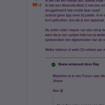
Ik ben het een beetje beu, steeds maar w
+2
Ik heb een Motorolla Moto 3 met een ex
teruggebracht heb omdat daar naast
android geen app meer bij pastte. Is er
kunt gebruiken, dus als je een apparaat
Nu zullen velen roepen van dan zet je e
want als je een update hebt kun je wede
systeemdeel niet afgescheiden van de re
Welke telefoon of welk OS voldoet aan mi
Beste antwoord door
Ray
Misschien is er een Forum user die 
Jihane
Ikke 😃