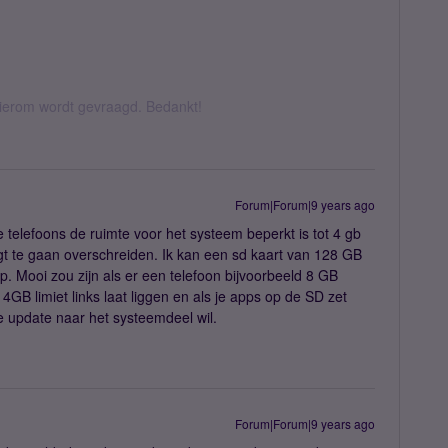
hierom wordt gevraagd. Bedankt!
Forum|Forum|9 years ago
e telefoons de ruimte voor het systeem beperkt is tot 4 gb
igt te gaan overschreiden. Ik kan een sd kaart van 128 GB
op. Mooi zou zijn als er een telefoon bijvoorbeeld 8 GB
GB limiet links laat liggen en als je apps op de SD zet
e update naar het systeemdeel wil.
Forum|Forum|9 years ago