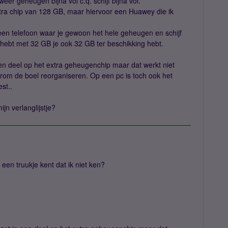
eer geheugen bijna vol c.q. schijf bijna vol.
tra chip van 128 GB, maar hiervoor een Huawey die ik
 een telefoon waar je gewoon het hele geheugen en schijf
 hebt met 32 GB je ook 32 GB ter beschikking hebt.
en deel op het extra geheugenchip maar dat werkt niet
rom de boel reorganiseren. Op een pc is toch ook het
st..
jn verlanglijstje?
een truukje kent dat ik niet ken?