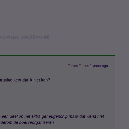
om gevraagd wordt! Bedankt!
Forum|Forum|9 years ago
ruukje kent dat ik niet ken?
e een deel op het extra geheugenchip maar dat werkt niet
wederom de boel reorganiseren