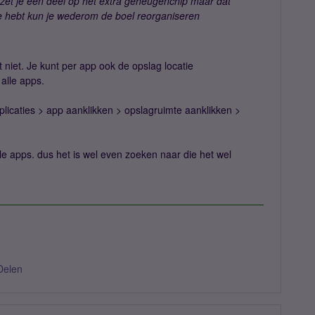
zet je een deel op het extra geheugenchip maar dat
te hebt kun je wederom de boel reorganiseren
 niet. Je kunt per app ook de opslag locatie
alle apps.
applicaties > app aanklikken > opslagruimte aanklikken >
le apps. dus het is wel even zoeken naar die het wel
Delen