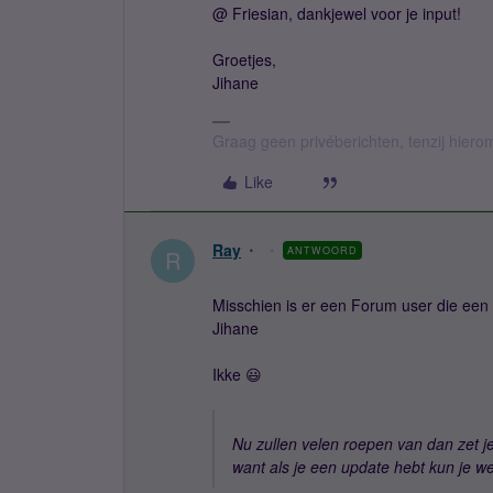
@ Friesian, dankjewel voor je input!
Groetjes,
Jihane
Graag geen privéberichten, tenzij hier
Like
Ray
ANTWOORD
R
Misschien is er een Forum user die een t
Jihane
Ikke 😃
Nu zullen velen roepen van dan zet j
want als je een update hebt kun je 