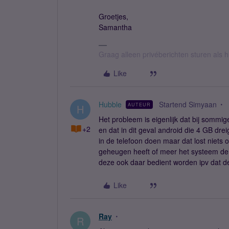
Groetjes,
Samantha
Graag alleen privéberichten sturen als 
Like
Hubble
Startend Simyaan
AUTEUR
H
Het probleem is eigenlijk dat bij sommig
+2
en dat in dit geval android die 4 GB dre
in de telefoon doen maar dat lost niets 
geheugen heeft of meer het systeem de 4
deze ook daar bedient worden ipv dat d
Like
Ray
R