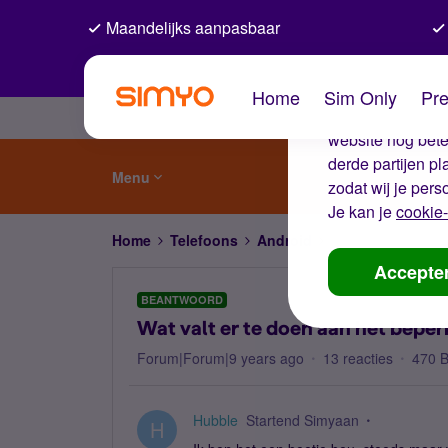
Maandelijks aanpasbaar
De coo
Home
Sim Only
Pre
Wij gebruiken co
website nog beter
derde partijen p
Menu
zodat wij je pers
Je kan je
cookie-
Home
Telefoons
Android
Wat valt er te do
Accepte
BEANTWOORD
Wat valt er te doen aan het bep
Forum|Forum|9 years ago
13 reacties
470 
Hubble
Startend Simyaan
H