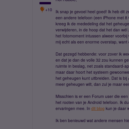
+10
Ik snap je gevoel heel goed! Ik heb dit 
een andere telefoon (een iPhone met 8 
kreeg ik de mededeling dat het geheugen
verwijderen, in de hoop dat het dan wél 
het fotomoment intussen alweer voorbij 
mij echt als een enorme overstap, want 
Dat gezegd hebbende: voor zover ik we
en dat je dan de volle 32 zou kunnen g
ruimte in beslag, net zoals standaard-ap
maar daar hoort het systeem gewoonweg o
het geheugen kunt uitbreiden. Dat is bij
meer geheugen wilt, dan zul je maar ee
Misschien is er een Forum user die een t
het rooten van je Android telefoon. Ik d
ervaringen mee. In
dit blog
kun je daar 
Ik ben benieuwd wat andere mensen hie