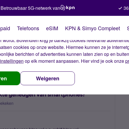
Betrouwbaar 5G-netwerk van
36
kies van Simyo
paid
Telefoons
eSIM
KPN & Simyo Compleet
okies op onze website. Met deze cookies zorgen wij ervoor dat j
 wordt. Bovendien krijg je dankzij cookies relevante advertentie
laatsen cookies op onze website. Hiermee kunnen ze je internet
oonlijke berichten of advertenties kunnen laten zien op en buite
instellingen
op elk moment aanpassen. Hier vind je ook onze
p
en aan het beperkte geheugen van smartphones?
ren
Weigeren
erkte geheugen van smartphones?
Bekeken