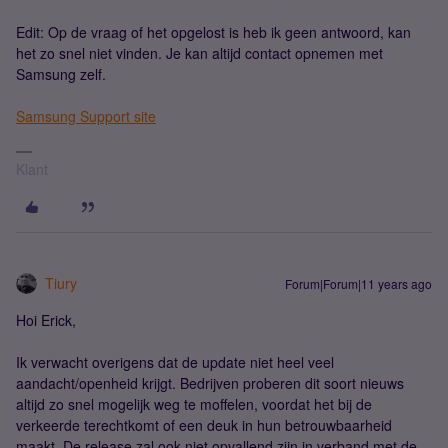
Edit: Op de vraag of het opgelost is heb ik geen antwoord, kan
het zo snel niet vinden. Je kan altijd contact opnemen met
Samsung zelf.
Samsung Support site
Klant
Tiury
Forum|Forum|11 years ago
Hoi Erick,
Ik verwacht overigens dat de update niet heel veel
aandacht/openheid krijgt. Bedrijven proberen dit soort nieuws
altijd zo snel mogelijk weg te moffelen, voordat het bij de
verkeerde terechtkomt of een deuk in hun betrouwbaarheid
maakt. De release zal ook niet opvallend zijn in verband met de