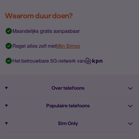
Waarom duur doen?
Maandelijks gratis aanpasbaar
Regel alles zelf met
Mijn Simyo
Het betrouwbare 5G-netwerk van
Over telefoons
Abonnement met telefoon
Populaire telefoons
Informatie over telefoons
Pixel 10
Sim Only
Alle telefoons
Pixel 9a
Sim Only