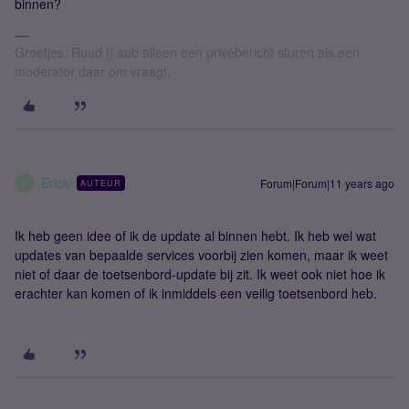
binnen?
Groetjes, Ruud || aub alleen een privébericht sturen als een
moderator daar om vraagt.
Erick
Forum|Forum|11 years ago
AUTEUR
E
Ik heb geen idee of ik de update al binnen hebt. Ik heb wel wat
updates van bepaalde services voorbij zien komen, maar ik weet
niet of daar de toetsenbord-update bij zit. Ik weet ook niet hoe ik
erachter kan komen of ik inmiddels een veilig toetsenbord heb.