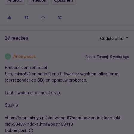
Android
Telefoon
Opstarten
Oudste eerst
17 reacties
Anonymous
Forum|Forum|10 years ago
A
Probeer een soft reset.
Sim, microSD en batterij er uit. Kwartier wachten, alles terug
(eerst zonder de SD) en opnieuw proberen.
Laat ff weten of dit helpt s.v.p.
Suuk 6
https://forum.simyo.nl/stel-vraag-57/aammelden-telefoon-lukt-
niet-33437/index1.html#post130413
Dubbelpost. 🙂