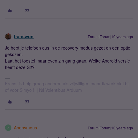
franswon
Forum|Forum|10 years ago
Je hebt je telefoon dus in de recovery modus gezet en een optie
gekozen.
Laat het toestel maar even z'n gang gaan. Welke Android versie
heeft deze S2?
Frans, ik help graag anderen als vrijwilliger, maar ik werk niet bij
of voor Simyo ! || Nil Volentibus Arduum
Anonymous
Forum|Forum|10 years ago
A