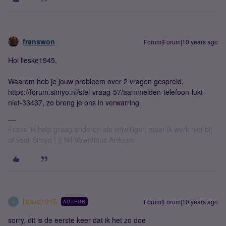
franswon
Forum|Forum|10 years ago
Hoi lieske1945,
Waarom heb je jouw probleem over 2 vragen gespreid,
https://forum.simyo.nl/stel-vraag-57/aammelden-telefoon-lukt-
niet-33437, zo breng je ons in verwarring.
Frans, ik help graag anderen als vrijwilliger, maar ik werk niet bij
of voor Simyo ! || Nil Volentibus Arduum
lieske1945
Forum|Forum|10 years ago
AUTEUR
L
sorry, dit is de eerste keer dat ik het zo doe