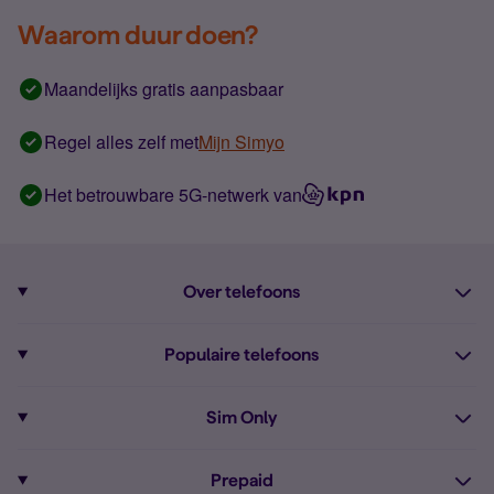
Waarom duur doen?
Maandelijks gratis aanpasbaar
Regel alles zelf met
Mijn Simyo
Het betrouwbare 5G-netwerk van
Over telefoons
Abonnement met telefoon
Populaire telefoons
Informatie over telefoons
Pixel 10
Sim Only
Alle telefoons
Pixel 9a
Sim Only
Prepaid
iPhone 16