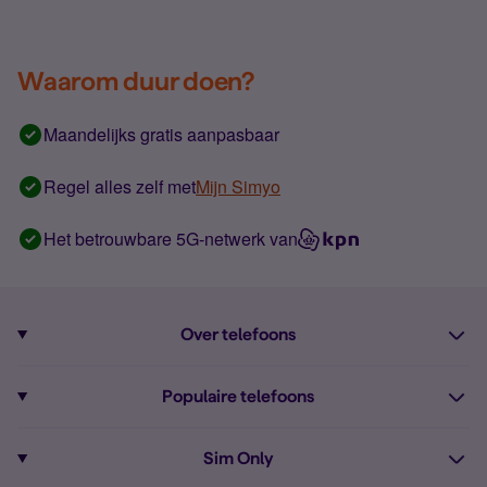
Waarom duur doen?
Maandelijks gratis aanpasbaar
Regel alles zelf met
Mijn Simyo
Het betrouwbare 5G-netwerk van
Over telefoons
Abonnement met telefoon
Populaire telefoons
Informatie over telefoons
Pixel 10
Sim Only
Alle telefoons
Pixel 9a