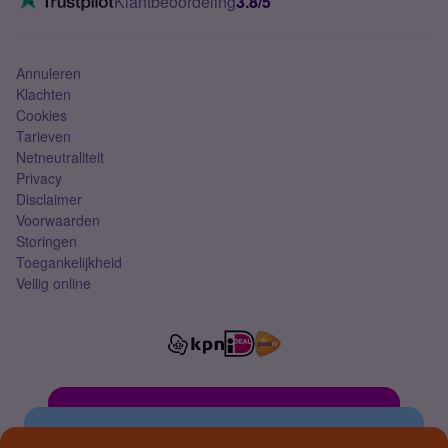
Klantbeoordeling
3.8/5
Mobiel abonnement
Simkaart
Annuleren
Klachten
Cookies
Tarieven
Netneutraliteit
Privacy
Disclaimer
Voorwaarden
Storingen
Toegankelijkheid
Veilig online