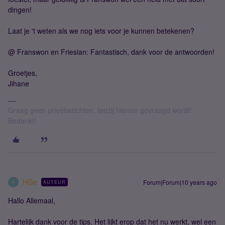
dingen!
Laat je 't weten als we nog iets voor je kunnen betekenen?
@ Franswon en Friesian: Fantastisch, dank voor de antwoorden!
Groetjes,
Jihane
Graag geen privéberichten, tenzij hierom gevraagd wordt!
Bedankt!
HGe
Forum|Forum|10 years ago
AUTEUR
H
Hallo Allemaal,
Hartelijk dank voor de tips. Het lijkt erop dat het nu werkt, wel een