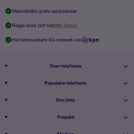
Maandelijks gratis aanpasbaar
Regel alles zelf met
Mijn Simyo
Het betrouwbare 5G-netwerk van
Over telefoons
Abonnement met telefoon
Populaire telefoons
Informatie over telefoons
Pixel 10
Sim Only
Alle telefoons
Pixel 9a
Sim Only
Prepaid
iPhone 16
Sim Only internet
Prepaid
iPhone 16e