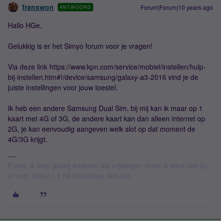
franswon
Forum|Forum|10 years ago
ANTWOORD
Hallo HGe,
Gelukkig is er het Simyo forum voor je vragen!
Via deze link https://www.kpn.com/service/mobiel/instellen/hulp-
bij-instellen.htm#!/device/samsung/galaxy-a3-2016 vind je de
juiste instellingen voor jouw toestel.
Ik heb een andere Samsung Dual Sim, bij mij kan ik maar op 1
kaart met 4G of 3G, de andere kaart kan dan alleen internet op
2G, je kan eenvoudig aangeven welk slot op dat moment de
4G/3G krijgt.
Frans, ik help graag anderen als vrijwilliger, maar ik werk niet bij
of voor Simyo ! || Nil Volentibus Arduum