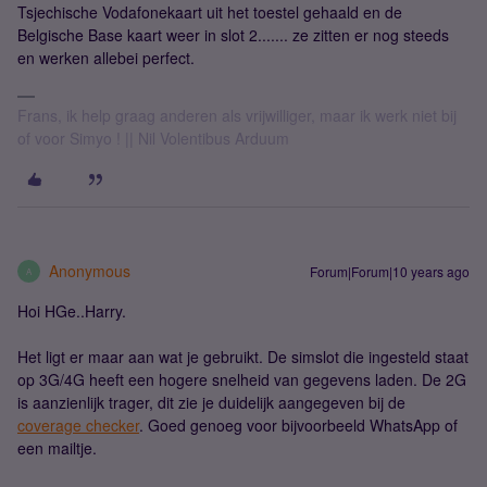
Tsjechische Vodafonekaart uit het toestel gehaald en de
Belgische Base kaart weer in slot 2....... ze zitten er nog steeds
en werken allebei perfect.
Frans, ik help graag anderen als vrijwilliger, maar ik werk niet bij
of voor Simyo ! || Nil Volentibus Arduum
Anonymous
Forum|Forum|10 years ago
A
Hoi HGe..Harry.
Het ligt er maar aan wat je gebruikt. De simslot die ingesteld staat
op 3G/4G heeft een hogere snelheid van gegevens laden. De 2G
is aanzienlijk trager, dit zie je duidelijk aangegeven bij de
coverage checker
. Goed genoeg voor bijvoorbeeld WhatsApp of
een mailtje.