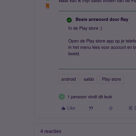
Waar kan ik mijn saldo vinden van de Pl
Beste antwoord door
Ray
In de Play store :)
Open de Play store app op je telefo
in het menu kies voor account en b
beeld.
android
saldo
Play store
1 persoon vindt dit leuk
W
Like
4 reacties