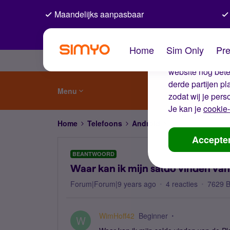
Maandelijks aanpasbaar
De coo
Home
Sim Only
Pre
Wij gebruiken co
website nog beter
derde partijen p
Menu
zodat wij je pers
Je kan je
cookie-
Home
Telefoons
Android
Waar kan ik mijn s
Accepte
BEANTWOORD
Waar kan ik mijn saldo vinden van
Forum|Forum|9 years ago
4 reacties
7629 
WimHoff42
Beginner
W