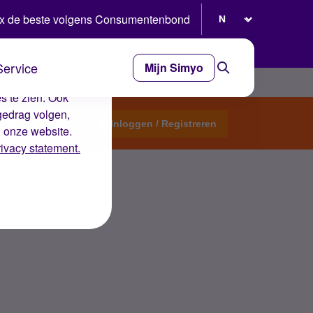
Selecteer taal
x de beste volgens Consumentenbond
Service
Mijn Simyo
e ervaring op de
s te zien. Ook
gedrag volgen,
Start een topic
Inloggen / Registreren
n onze website.
rivacy statement.