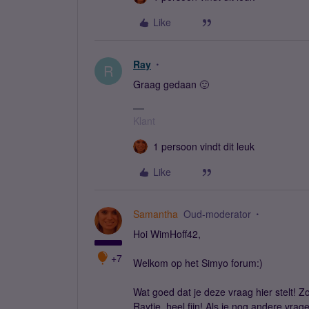
Like
Ray
R
Graag gedaan 🙂
Klant
1 persoon vindt dit leuk
Like
Samantha
Oud-moderator
Hoi WimHoff42,
+7
Welkom op het Simyo forum:)
Wat goed dat je deze vraag hier stelt! Z
Raytje, heel fijn! Als je nog andere vrage