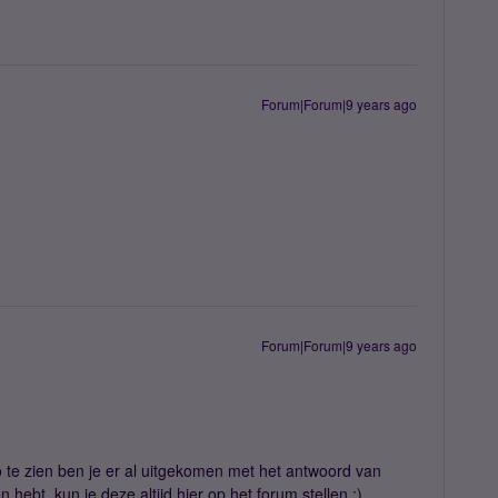
Forum|Forum|9 years ago
Forum|Forum|9 years ago
o te zien ben je er al uitgekomen met het antwoord van
n hebt, kun je deze altijd hier op het forum stellen :)