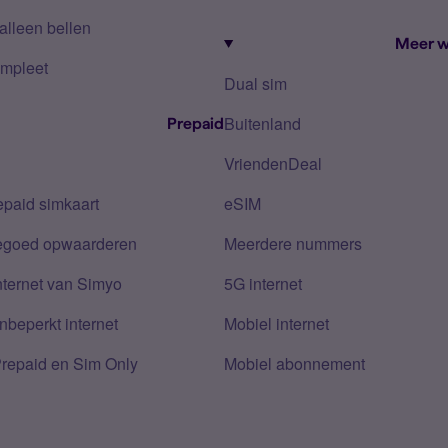
alleen bellen
Meer w
mpleet
Dual sim
Buitenland
Prepaid
VriendenDeal
epaid simkaart
eSIM
tegoed opwaarderen
Meerdere nummers
nternet van Simyo
5G internet
nbeperkt internet
Mobiel internet
Prepaid en Sim Only
Mobiel abonnement