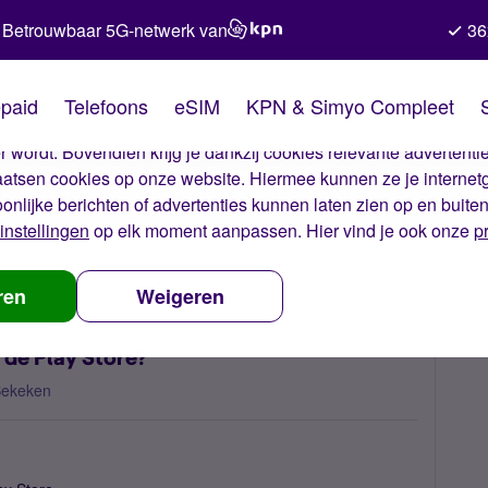
Betrouwbaar 5G-netwerk van
36
kies van Simyo
paid
Telefoons
eSIM
KPN & Simyo Compleet
okies op onze website. Met deze cookies zorgen wij ervoor dat j
 wordt. Bovendien krijg je dankzij cookies relevante advertentie
laatsen cookies op onze website. Hiermee kunnen ze je internet
oonlijke berichten of advertenties kunnen laten zien op en buite
instellingen
op elk moment aanpassen. Hier vind je ook onze
p
aldo vinden van de Play Store?
ren
Weigeren
 de Play Store?
Bekeken