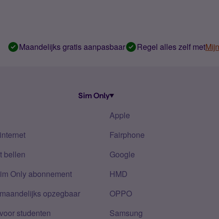
Maandelijks gratis aanpasbaar
Regel alles zelf met
Mij
Sim Only
Apple
internet
Fairphone
 bellen
Google
Sim Only abonnement
HMD
 maandelijks opzegbaar
OPPO
voor studenten
Samsung