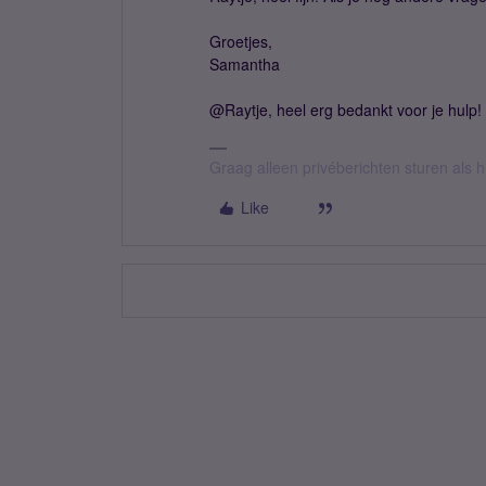
Groetjes,
Samantha
@Raytje, heel erg bedankt voor je hulp!
Graag alleen privéberichten sturen als 
Like