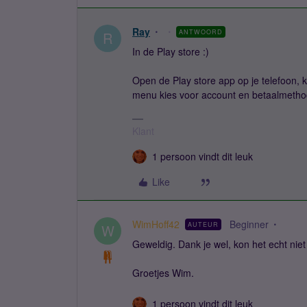
Ray
ANTWOORD
R
In de Play store :)
Open de Play store app op je telefoon, kl
menu kies voor account en betaalmethod
Klant
1 persoon vindt dit leuk
Like
WimHoff42
Beginner
AUTEUR
W
Geweldig. Dank je wel, kon het echt niet
Groetjes Wim.
1 persoon vindt dit leuk