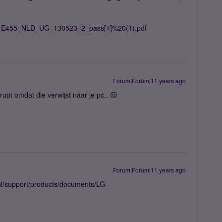
/LG-E455_NLD_UG_130523_2_pass[1]%20(1).pdf
Forum|Forum|11 years ago
rrupt omdat die verwijst naar je pc.. 😛
Forum|Forum|11 years ago
nl/support/products/documents/LG-