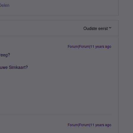
Delen
Oudste eerst
Forum|Forum|11 years ago
kreeg?
ieuwe Simkaart?
Forum|Forum|11 years ago