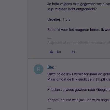
Je hebt volgens mijn gegevens wel al ve
je je telefoon hebt ontgrendeld?
Groetjes, Tiury
Bedankt voor het reageren heren. Ik wee
Alsjeblieft alleen privéberichten sturen
Like
Ray
R
Onze beide links verwezen naar de gebru
Maar omdat de link eindigde in [1].pff kr
Friesian verwees gewoon naar Google en
Kortom, de info was juist, de wijze nogal..