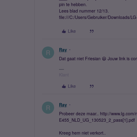
pin te hebben.
Lees blad nummer 12/13.
file:///C:/Users/Gebruiker/Downloads
Like
Ray
R
Dat gaat niet Friesian 😃 Jouw link is co
Klant
Like
Ray
R
Probeer deze maar.. http://www.lg.com/
E455_NLD_UG_130523_2_pass[1].pdf
Kreeg hem niet verkort..