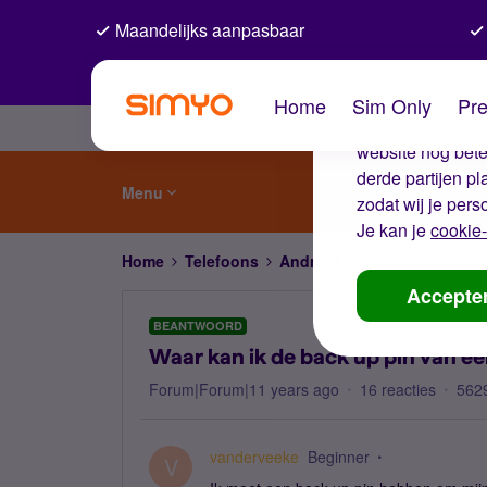
Maandelijks aanpasbaar
De coo
Home
Sim Only
Pre
Wij gebruiken co
website nog beter
derde partijen p
Menu
zodat wij je pers
Je kan je
cookie-
Home
Telefoons
Android
Waar kan ik de ba
Accepte
BEANTWOORD
Waar kan ik de back up pin van e
Forum|Forum|11 years ago
16 reacties
562
vanderveeke
Beginner
V