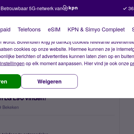
Betrouwbaar 5G-netwerk van
36
kies van Simyo
paid
Telefoons
eSIM
KPN & Simyo Compleet
okies op onze website. Met deze cookies zorgen wij ervoor dat j
 wordt. Bovendien krijg je dankzij cookies relevante advertentie
laatsen cookies op onze website. Hiermee kunnen ze je internet
oonlijke berichten of advertenties kunnen laten zien op en buite
instellingen
op elk moment aanpassen. Hier vind je ook onze
p
ck up pin van een LG L90 vinden?
ren
Weigeren
en LG L90 vinden?
9 Bekeken