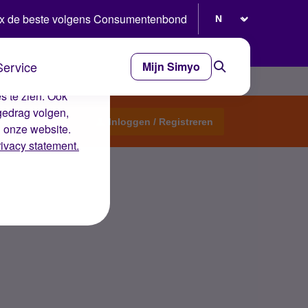
Selecteer taal
x de beste volgens Consumentenbond
Service
Mijn Simyo
e ervaring op de
s te zien. Ook
gedrag volgen,
Start een topic
Inloggen / Registreren
n onze website.
rivacy statement.