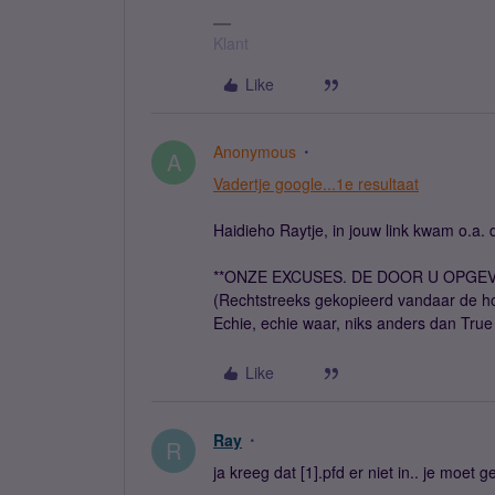
Klant
Like
Anonymous
A
Vadertje google...1e resultaat
Haidieho Raytje, in jouw link kwam o.a. di
**ONZE EXCUSES. DE DOOR U OPGEV
(Rechtstreeks gekopieerd vandaar de hoofd
Echie, echie waar, niks anders dan Tru
Like
Ray
R
ja kreeg dat [1].pfd er niet in.. je moet 