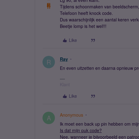
Lg 90, al even klant.
Tijdens schoonmaken van beeldscherm, 
Telefoon heeft knock code.
Dus waarschijnlijk een aantal keren ve
Beetje lomp is het wel!!!
Like
Ray
R
En even uitzetten en daarna opnieuw pr
Klant
Like
Anonymous
A
Ik moet een back up pin hebben om mijn
Is dat mijn puk code?
Nee
, wanneer je bijvoorbeeld een patro