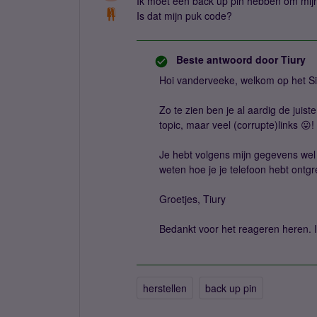
Ik moet een back up pin hebben om mijn
Is dat mijn puk code?
Beste antwoord door
Tiury
Hoi vanderveeke, welkom op het Si
Zo te zien ben je al aardig de juiste
topic, maar veel (corrupte)links 😛!
Je hebt volgens mijn gegevens wel 
weten hoe je je telefoon hebt ontg
Groetjes, Tiury
Bedankt voor het reageren heren. I
herstellen
back up pin