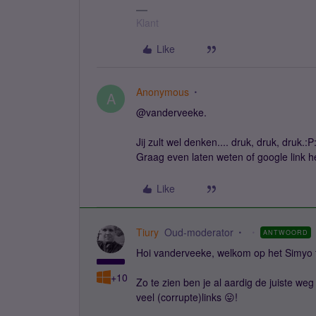
Klant
Like
Anonymous
A
@vanderveeke.
Jij zult wel denken.... druk, druk, druk.:P
Graag even laten weten of google link h
Like
Tiury
Oud-moderator
ANTWOORD
Hoi vanderveeke, welkom op het Simyo 
+10
Zo te zien ben je al aardig de juiste weg 
veel (corrupte)links 😛!