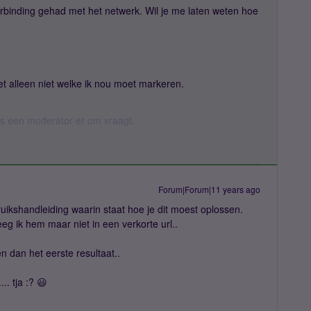
rbinding gehad met het netwerk. Wil je me laten weten hoe
t alleen niet welke ik nou moet markeren.
 als een moderator er om vraagt.
Forum|Forum|11 years ago
ikshandleiding waarin staat hoe je dit moest oplossen.
eeg ik hem maar niet in een verkorte url..
 dan het eerste resultaat..
.. tja :? 😃