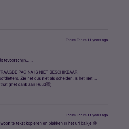
Forum|Forum|11 years ago
t tevoorschijn......
RAAGDE PAGINA IS NIET BESCHIKBAAR
letters. Zie het dus niet als schelden, is het niet....
e that (met dank aan Ruud🆒)
Forum|Forum|11 years ago
gewoon te tekst kopiëren en plakken in het url balkje 😃