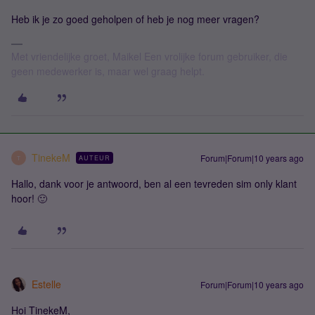
Heb ik je zo goed geholpen of heb je nog meer vragen?
Met vriendelijke groet, Maikel Een vrolijke forum gebruiker, die
geen medewerker is, maar wel graag helpt.
TinekeM
Forum|Forum|10 years ago
AUTEUR
T
Hallo, dank voor je antwoord, ben al een tevreden sim only klant
hoor! 🙂
Estelle
Forum|Forum|10 years ago
Hoi TinekeM,