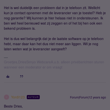
Het is wel duidelijk een probleem dat in je telefoon zit. Wellicht
kun je contact opnemen met de leverancier van je toestel? Heb je
nog garantie? Wij kunnen je hier helaas niet in ondersteunen. Ik
ben wel heel benieuwd wat zij zeggen en of het bij hen ook een
bekend probleem is.
Het is dus wel belangrijk dat je de laatste software op je telefoon
hebt, maar daar kan het dus niet meer aan liggen. Wil je nog
laten weten wat je leverancier aangeeft?
Groetjes,DriesSimyo WebcareA.u.b. alleen privéberichten sturen
wanneer een moderator er om vraagt
Yordi123
Forum|Forum|12 years ago
AUTEUR
Y
Beste Dries,