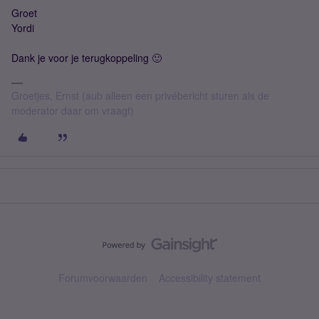
Groet
Yordi
Dank je voor je terugkoppeling 🙂
Groetjes, Ernst (aub alleen een privébericht sturen als de
moderator daar om vraagt)
Forumvoorwaarden
Accessibility statement