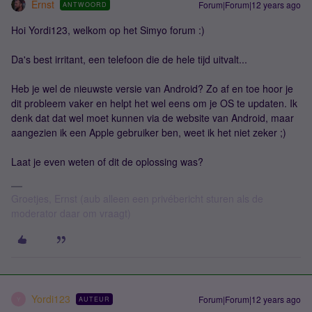
Ernst
Forum|Forum|12 years ago
ANTWOORD
Hoi Yordi123, welkom op het Simyo forum :)
Da's best irritant, een telefoon die de hele tijd uitvalt...
Heb je wel de nieuwste versie van Android? Zo af en toe hoor je
dit probleem vaker en helpt het wel eens om je OS te updaten. Ik
denk dat dat wel moet kunnen via de website van Android, maar
aangezien ik een Apple gebruiker ben, weet ik het niet zeker ;)
Laat je even weten of dit de oplossing was?
Groetjes, Ernst (aub alleen een privébericht sturen als de
moderator daar om vraagt)
Yordi123
Forum|Forum|12 years ago
AUTEUR
Y