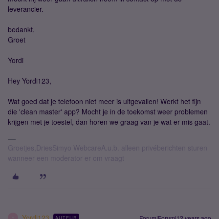
leverancier.
bedankt,
Groet
Yordi
Hey Yordi123,
Wat goed dat je telefoon niet meer is uitgevallen! Werkt het fijn
die 'clean master' app? Mocht je in de toekomst weer problemen
krijgen met je toestel, dan horen we graag van je wat er mis gaat.
Groetjes,DriesSimyo WebcareA.u.b. alleen privéberichten sturen
wanneer een moderator er om vraagt
Yordi123
Forum|Forum|12 years ago
AUTEUR
Y