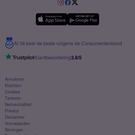
VriendenDeal
Verschil Prepaid en Sim Only
Samsung A36
Forum
OPPO
Simyo Compleet
eSIM
Samsung A56
Over Simyo
Samsung
Meerdere nummers
Samsung S25 FE
Blog
5G internet
Contact
Al 36 keer de beste volgens de Consumentenbond
Mobiel internet
VoLTE 4G bellen
Klantbeoordeling
3.8/5
Mobiel abonnement
Simkaart
Annuleren
Klachten
Cookies
Tarieven
Netneutraliteit
Privacy
Disclaimer
Voorwaarden
Storingen