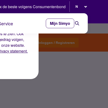
Selecteer taal
x de beste volgens Consumentenbond
Service
Mijn Simyo
e ervaring op de
s te zien. Ook
gedrag volgen,
Start een topic
Inloggen / Registreren
n onze website.
rivacy statement.