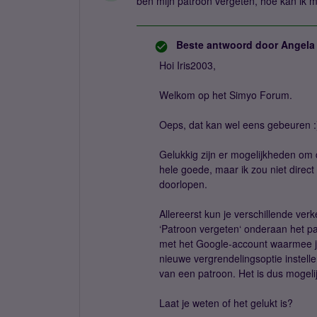
ben mijn patroon vergeten, hoe kan ik m
Beste antwoord door
Angela
Hoi Iris2003,
Welkom op het Simyo Forum.
Oeps, dat kan wel eens gebeuren :
Gelukkig zijn er mogelijkheden om di
hele goede, maar ik zou niet direct
doorlopen.
Allereerst kun je verschillende ve
‘Patroon vergeten‘ onderaan het pa
met het Google-account waarmee je 
nieuwe vergrendelingsoptie instell
van een patroon. Het is dus mogelij
Laat je weten of het gelukt is?