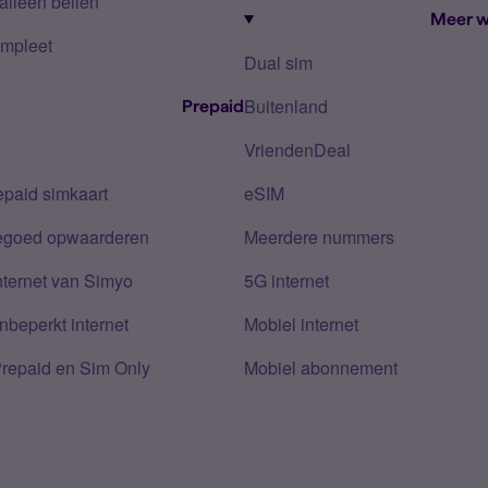
alleen bellen
Meer w
mpleet
Dual sim
Buitenland
Prepaid
VriendenDeal
epaid simkaart
eSIM
tegoed opwaarderen
Meerdere nummers
nternet van Simyo
5G internet
nbeperkt internet
Mobiel internet
Prepaid en Sim Only
Mobiel abonnement