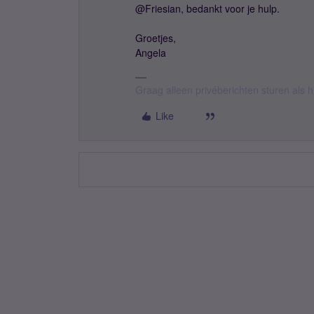
@Friesian, bedankt voor je hulp.
Groetjes,
Angela
Graag alleen privéberichten sturen als 
Like