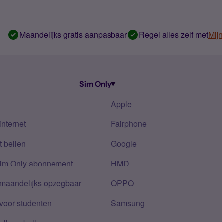
Maandelijks gratis aanpasbaar
Regel alles zelf met
Mij
Sim Only
Apple
internet
Fairphone
 bellen
Google
Sim Only abonnement
HMD
 maandelijks opzegbaar
OPPO
voor studenten
Samsung