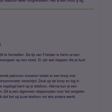
ijn telefoon weer ontgrendelen. Het is een moto g 4g.
)
t te herstellen. De tip van Friesian is hierin al een
 overgaan op een reset. Er zijn wat stappen die je kunt
rkeerde patronen invoeren totdat er een knop met
troonvenster verschijnt. Druk op de knop en log in
ingelogd bent op je telefoon. Hierna kun je een
en. Dit is een algemeen stappenplan voor het vergeten
k dat het op jouw telefoon net iets anders werkt.