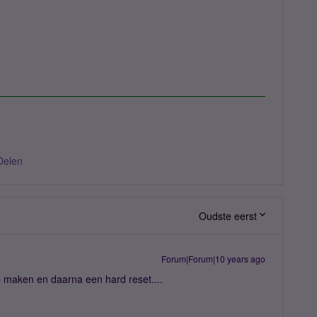
Delen
Oudste eerst
Forum|Forum|10 years ago
p maken en daarna een hard reset....