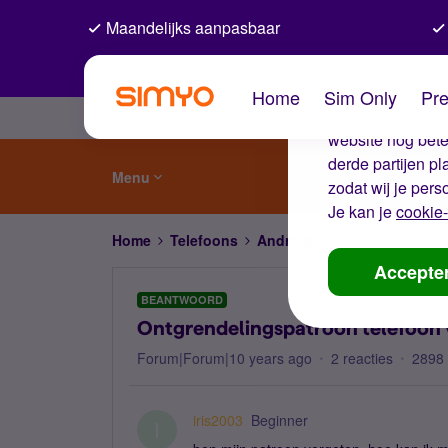
Maandelijks aanpasbaar
De coo
Home
Sim Only
Pre
Wij gebruiken co
website nog beter
derde partijen p
Menu
zodat wij je pers
Je kan je
cookie-
Home
Telefoons
Android
Ontgrendelingspat
Accepte
BEANTWOORD
Ontgrendelingspatroon telefoon 
Forum|Forum|10 years ago
2 reacties
2898
iris2003
Beginner
I