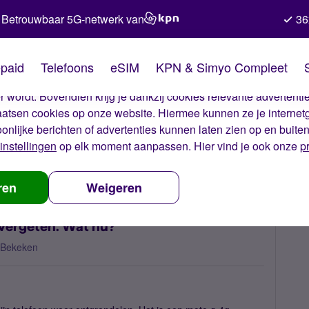
Betrouwbaar 5G-netwerk van
36
kies van Simyo
paid
Telefoons
eSIM
KPN & Simyo Compleet
okies op onze website. Met deze cookies zorgen wij ervoor dat j
 wordt. Bovendien krijg je dankzij cookies relevante advertentie
laatsen cookies op onze website. Hiermee kunnen ze je internet
oonlijke berichten of advertenties kunnen laten zien op en buite
instellingen
op elk moment aanpassen. Hier vind je ook onze
p
roon telefoon vergeten. Wat nu?
ren
Weigeren
vergeten. Wat nu?
 Bekeken