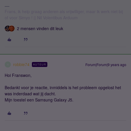
Frans, ik help graag anderen als vrijwilliger, maar ik werk niet bij
of voor Simyo ! || Nil Volentibus Arduum
2 mensen vinden dit leuk
robbie74
Forum|Forum|9 years ago
AUTEUR
R
Hoi Franswon,
Bedankt voor je reactie, inmiddels is het probleem opgelost het
was inderdaad wat jij dacht.
Mijn toestel een Samsung Galaxy J5.