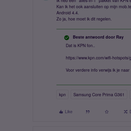
Ik heb een ''alles-in-1'' pakket van KPN
Kan ik het ook aansluiten op mijn mob
Android 4.4.
Zo ja, hoe moet ik dit regelen.
Beste antwoord door
Ray
Dat is KPN fon..
https://www.kpn.com/wifi-hotspots/g
Voor verdere info verwijs ik je naar
kpn
Samsung Core Prima G361
Like