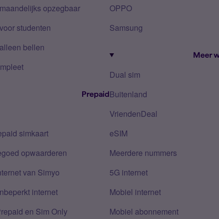
 maandelijks opzegbaar
OPPO
voor studenten
Samsung
alleen bellen
Meer w
mpleet
Dual sim
Buitenland
Prepaid
VriendenDeal
epaid simkaart
eSIM
tegoed opwaarderen
Meerdere nummers
nternet van Simyo
5G internet
nbeperkt internet
Mobiel internet
Prepaid en Sim Only
Mobiel abonnement