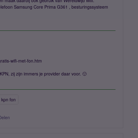
 en maak daarbij ook gebruik van Wereldwijd Wifi.
.telefoon Samsung Core Prima G361 , besturingssysteem
ratis-wifi-met-fon.htm
 KPN, zij zijn immers je provider daar voor. 🙂
kpn fon
Delen