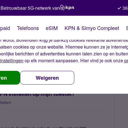
Betrouwbaar 5G-netwerk van
36
kies van Simyo
paid
Telefoons
eSIM
KPN & Simyo Compleet
okies op onze website. Met deze cookies zorgen wij ervoor dat j
 wordt. Bovendien krijg je dankzij cookies relevante advertentie
laatsen cookies op onze website. Hiermee kunnen ze je internet
oonlijke berichten of advertenties kunnen laten zien op en buite
instellingen
op elk moment aanpassen. Hier vind je ook onze
p
in-1 pakket van KPN instellen op mijn toestel?
ren
Weigeren
KPN instellen op mijn toestel?
ekeken