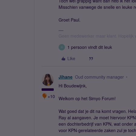
Toch wel grappig want dan heb ik het idee
Misschien vanwege de snelle en leuke r
Groet Paul.
Geen medewerker maar klant. Hopelijk v
1 persoon vindt dit leuk
R
Like
Jihane
Oud community manager
Hi Boudewijnk,
+10
Welkom op het Simyo Forum!
Wat goed dat je dit na komt vragen. Helaa
Ray al aangaven. Je moet hiervoor KPN 
een dochterbedrijf van KPN, wat onder 
voor KPN-gerelateerde zaken zul je toch