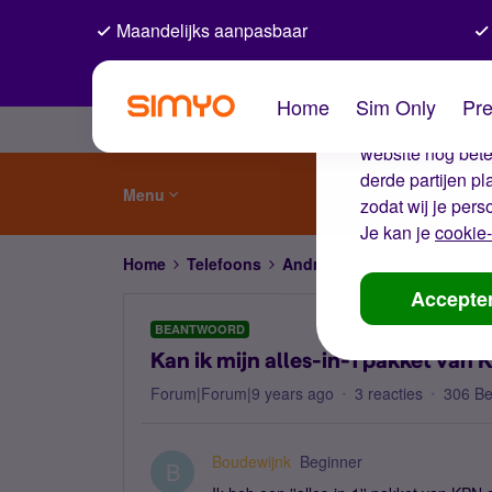
Maandelijks aanpasbaar
De coo
Home
Sim Only
Pre
Wij gebruiken co
website nog beter
derde partijen p
Menu
zodat wij je pers
Je kan je
cookie-
Home
Telefoons
Android
Kan ik mijn alles-
Accepte
BEANTWOORD
Kan ik mijn alles-in-1 pakket van 
Forum|Forum|9 years ago
3 reacties
306 B
Boudewijnk
Beginner
B