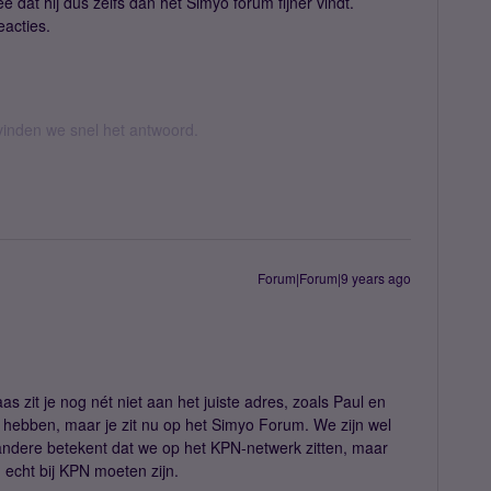
 dat hij dus zelfs dan het Simyo forum fijner vindt.
eacties.
inden we snel het antwoord.
Forum|Forum|9 years ago
s zit je nog nét niet aan het juiste adres, zoals Paul en
hebben, maar je zit nu op het Simyo Forum. We zijn wel
andere betekent dat we op het KPN-netwerk zitten, maar
 echt bij KPN moeten zijn.