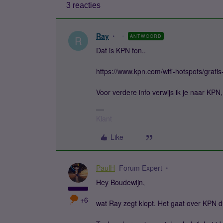
3 reacties
Ray
ANTWOORD
R
Dat is KPN fon..
https://www.kpn.com/wifi-hotspots/gratis
Voor verdere info verwijs ik je naar KPN,
Klant
Like
PaulH
Forum Expert
Hey Boudewijn,
+6
wat Ray zegt klopt. Het gaat over KPN d