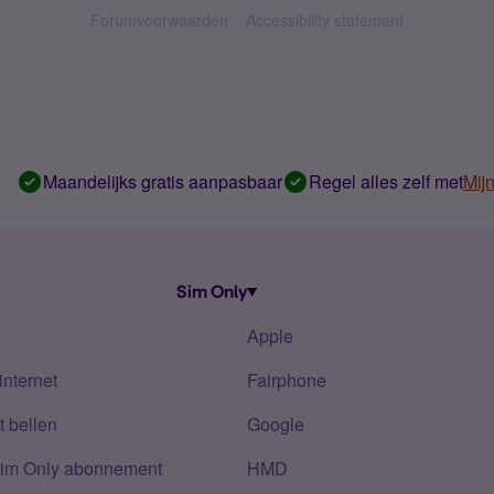
Forumvoorwaarden
Accessibility statement
Maandelijks gratis aanpasbaar
Regel alles zelf met
Mij
Sim Only
Apple
internet
Fairphone
 bellen
Google
Sim Only abonnement
HMD