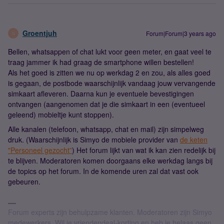
Groentjuh
Forum|Forum|3 years ago
G
Bellen, whatsappen of chat lukt voor geen meter, en gaat veel te
traag jammer ik had graag de smartphone willen bestellen!
Als het goed is zitten we nu op werkdag 2 en zou, als alles goed
is gegaan, de postbode waarschijnlijk vandaag jouw vervangende
simkaart afleveren. Daarna kun je eventuele bevestigingen
ontvangen (aangenomen dat je die simkaart in een (eventueel
geleend) mobieltje kunt stoppen).
Alle kanalen (telefoon, whatsapp, chat en mail) zijn simpelweg
druk. (Waarschijnlijk is Simyo de mobiele provider van
de keten
"Personeel gezocht”
) Het forum lijkt van wat ik kan zien redelijk bij
te blijven. Moderatoren komen doorgaans elke werkdag langs bij
de topics op het forum. In de komende uren zal dat vast ook
gebeuren.
Forum experts zijn behulpzame klanten. Moderatoren zijn Simyo
medewerkers. Wil je vriendendeal-korting en heb je helaas geen