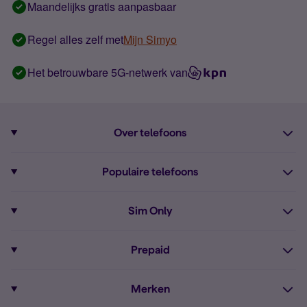
Maandelijks gratis aanpasbaar
Regel alles zelf met
Mijn Simyo
Het betrouwbare 5G-netwerk van
Over telefoons
Abonnement met telefoon
Populaire telefoons
Informatie over telefoons
Pixel 10
Sim Only
Alle telefoons
Pixel 9a
Sim Only
Prepaid
iPhone 16
Sim Only internet
Prepaid
iPhone 16e
Merken
Onbeperkt bellen
Bestel Prepaid simkaart