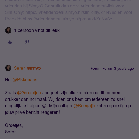
vrienden bij Simyo? Gebruik dan deze vriendendeal-link voor
Sim-Only: https://vriendendeal.simyo.nl/sim-only/ZnNV6c en voor
Prepaid: https://vriendendeal.simyo.nl/prepaid/ZnNV6c.
1 persoon vindt dit leuk
Seren
Forum|Forum|3 years ago
Hoi
@Pikkebaas
,
Zoals
@Groentjuh
aangeeft zijn alle kanalen op dit moment
drukker dan normaal. Wij doen ons best om iedereen zo snel
mogelijk te helpen 😊. Mijn collega
@Roeqajja
zal zo spoedig op
jouw privé bericht reageren!
Groetjes,
Seren