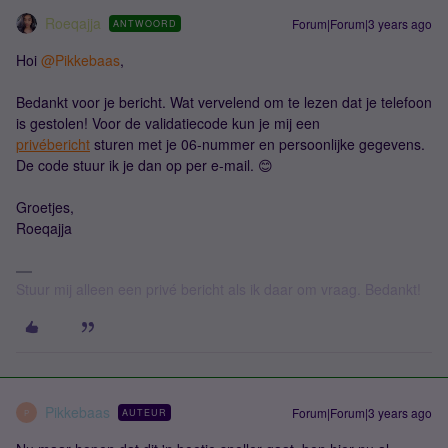
Roeqajja
Forum|Forum|3 years ago
ANTWOORD
Hoi
@Pikkebaas
,
Bedankt voor je bericht. Wat vervelend om te lezen dat je telefoon
is gestolen! Voor de validatiecode kun je mij een
privébericht
sturen met je 06-nummer en persoonlijke gegevens.
De code stuur ik je dan op per e-mail. 😊
Groetjes,
Roeqajja
Stuur mij alleen een privé bericht als ik daar om vraag. Bedankt!
Pikkebaas
Forum|Forum|3 years ago
AUTEUR
P