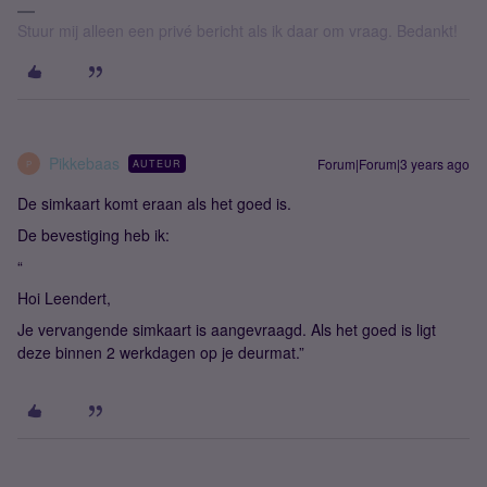
Stuur mij alleen een privé bericht als ik daar om vraag. Bedankt!
Pikkebaas
Forum|Forum|3 years ago
AUTEUR
P
De simkaart komt eraan als het goed is.
De bevestiging heb ik:
“
Hoi Leendert,
Je vervangende simkaart is aangevraagd. Als het goed is ligt
deze binnen 2 werkdagen op je deurmat.”