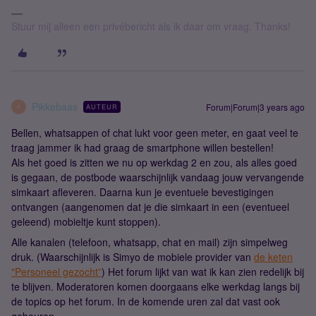
Stuur mij alleen een privébericht als ik daar om vraag. Thanks!
Pikkebaas
Forum|Forum|3 years ago
AUTEUR
P
Bellen, whatsappen of chat lukt voor geen meter, en gaat veel te
traag jammer ik had graag de smartphone willen bestellen!
Als het goed is zitten we nu op werkdag 2 en zou, als alles goed
is gegaan, de postbode waarschijnlijk vandaag jouw vervangende
simkaart afleveren. Daarna kun je eventuele bevestigingen
ontvangen (aangenomen dat je die simkaart in een (eventueel
geleend) mobieltje kunt stoppen).
Alle kanalen (telefoon, whatsapp, chat en mail) zijn simpelweg
druk. (Waarschijnlijk is Simyo de mobiele provider van
de keten
"Personeel gezocht”
) Het forum lijkt van wat ik kan zien redelijk bij
te blijven. Moderatoren komen doorgaans elke werkdag langs bij
de topics op het forum. In de komende uren zal dat vast ook