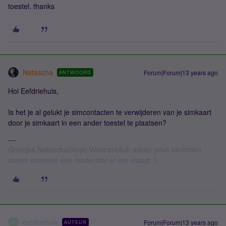
toestel. thanks
Natascha
Forum|Forum|13 years ago
ANTWOORD
Hoi Eefdriehuis,
Is het je al gelukt je simcontacten te verwijderen van je simkaart
door je simkaart in een ander toestel te plaatsen?
Groetjes,NataschaSimyo WebcareAub alleen privé berichten
sturen wanneer een moderator er om vraagt :)
eefdriehuis
Forum|Forum|13 years ago
AUTEUR
E