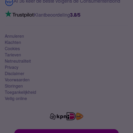
Contact
Al 36 keer de beste volgens de Consumentenbond
Mobiel internet
VoLTE 4G bellen
Klantbeoordeling
3.8/5
Mobiel abonnement
Simkaart
Annuleren
Klachten
Cookies
Tarieven
Netneutraliteit
Privacy
Disclaimer
Voorwaarden
Storingen
Toegankelijkheid
Veilig online