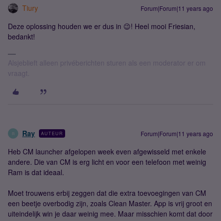
Tiury
Forum|Forum|11 years ago
Deze oplossing houden we er dus in 😉! Heel mooi Friesian,
bedankt!
Alsjeblieft alleen privéberichten sturen als een moderator er om
vraagt.
Ray
Forum|Forum|11 years ago
AUTEUR
R
Heb CM launcher afgelopen week even afgewisseld met enkele
andere. Die van CM is erg licht en voor een telefoon met weinig
Ram is dat ideaal.
Moet trouwens erbij zeggen dat die extra toevoegingen van CM
een beetje overbodig zijn, zoals Clean Master. App is vrij groot en
uiteindelijk win je daar weinig mee. Maar misschien komt dat door