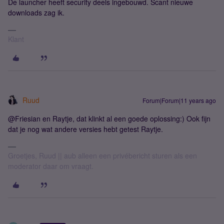
De launcher heeft security deels ingebouwd. Scant nieuwe
downloads zag ik.
Klant
Ruud
Forum|Forum|11 years ago
@Friesian en Raytje, dat klinkt al een goede oplossing:) Ook fijn
dat je nog wat andere versies hebt getest Raytje.
Groetjes, Ruud || aub alleen een privébericht sturen als een
moderator daar om vraagt.