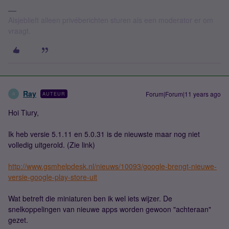
Alsjeblieft alleen privéberichten sturen als een moderator er om
vraagt.
Ray
Forum|Forum|11 years ago
AUTEUR
R
Hoi Tiury,
Ik heb versie 5.1.11 en 5.0.31 is de nieuwste maar nog niet
volledig uitgerold. (Zie link)
http://www.gsmhelpdesk.nl/nieuws/10093/google-brengt-nieuwe-
versie-google-play-store-uit
Wat betreft die miniaturen ben ik wel iets wijzer. De
snelkoppelingen van nieuwe apps worden gewoon "achteraan"
gezet.