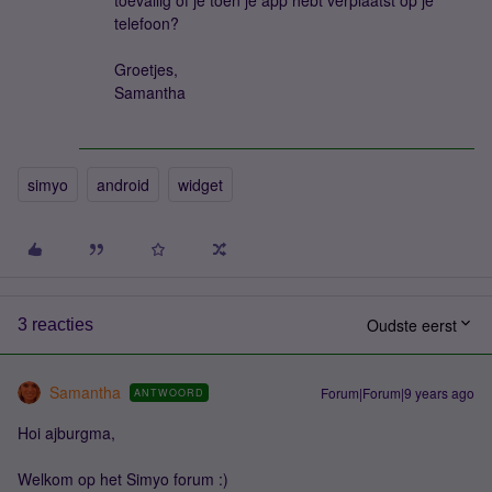
toevallig of je toen je app hebt verplaatst op je
telefoon?
Groetjes,
Samantha
simyo
android
widget
Oudste eerst
3 reacties
Samantha
Forum|Forum|9 years ago
ANTWOORD
Hoi ajburgma,
Welkom op het Simyo forum :)