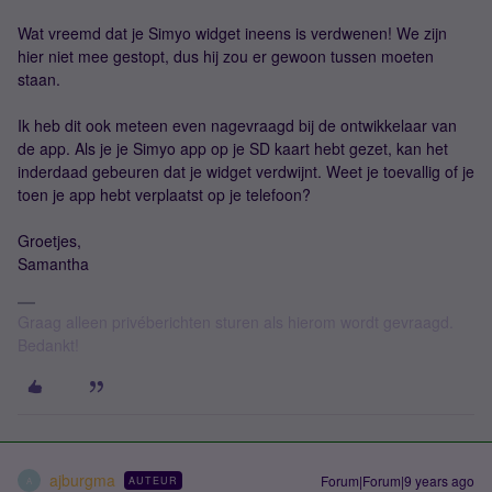
Wat vreemd dat je Simyo widget ineens is verdwenen! We zijn
hier niet mee gestopt, dus hij zou er gewoon tussen moeten
staan.
Ik heb dit ook meteen even nagevraagd bij de ontwikkelaar van
de app. Als je je Simyo app op je SD kaart hebt gezet, kan het
inderdaad gebeuren dat je widget verdwijnt. Weet je toevallig of je
toen je app hebt verplaatst op je telefoon?
Groetjes,
Samantha
Graag alleen privéberichten sturen als hierom wordt gevraagd.
Bedankt!
ajburgma
Forum|Forum|9 years ago
AUTEUR
A