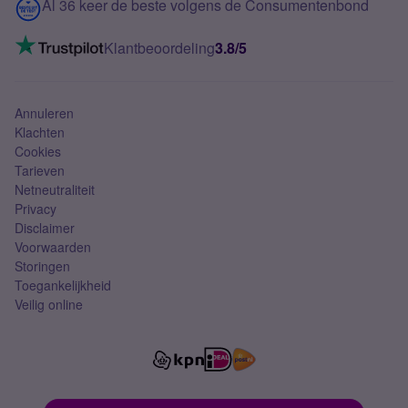
Contact
Al 36 keer de beste volgens de Consumentenbond
Mobiel internet
VoLTE 4G bellen
Klantbeoordeling
3.8/5
Mobiel abonnement
Simkaart
Annuleren
Klachten
Cookies
Tarieven
Netneutraliteit
Privacy
Disclaimer
Voorwaarden
Storingen
Toegankelijkheid
Veilig online