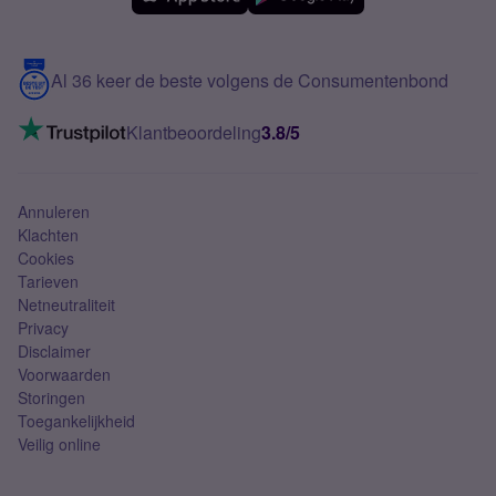
Meerdere nummers
Samsung S25 FE
Blog
5G internet
Contact
Al 36 keer de beste volgens de Consumentenbond
Mobiel internet
VoLTE 4G bellen
Klantbeoordeling
3.8/5
Mobiel abonnement
Simkaart
Annuleren
Klachten
Cookies
Tarieven
Netneutraliteit
Privacy
Disclaimer
Voorwaarden
Storingen
Toegankelijkheid
Veilig online